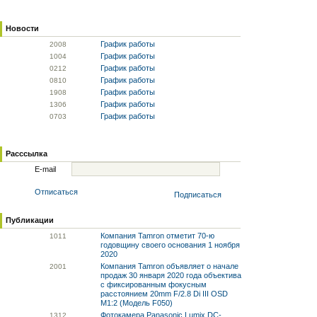
Новости
График работы
20
08
График работы
10
04
График работы
02
12
График работы
08
10
График работы
19
08
График работы
13
06
График работы
07
03
Расссылка
E-mail
Отписаться
Подписаться
Публикации
Компания Tamron отметит 70-ю
10
11
годовщину своего основания 1 ноября
2020
Компания Tamron объявляет о начале
20
01
продаж 30 января 2020 года объектива
с фиксированным фокусным
расстоянием 20mm F/2.8 Di III OSD
M1:2 (Модель F050)
Фотокамера Panasonic Lumix DC-
13
12