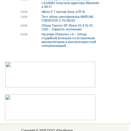
LX100M2 получила адаптеры Bluetooth
и Wi-Fi
Nikon Z 7 против Sony a7R III.
10
09
Тест обзор светофильтра MARUMI
14
09
CREATION C-PL/ND32
Обзор Tamron SP 45mm f/1.8 Di VC
04
09
USD – Офигеть полтинник!
Hyundae Photonics i-6 – Обзор
03
09
студийной вспышки со встроенным
аккумулятором и высокоскоростной
синхронизацией.
Copyright © 2026 ООО «
Профото
»