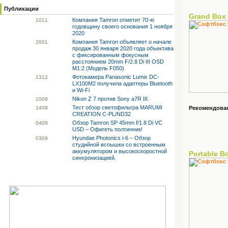
Публикации
Grand Box
Компания Tamron отметит 70-ю
10
11
годовщину своего основания 1 ноября
2020
Компания Tamron объявляет о начале
20
01
продаж 30 января 2020 года объектива
с фиксированным фокусным
расстоянием 20mm F/2.8 Di III OSD
M1:2 (Модель F050)
Фотокамера Panasonic Lumix DC-
13
12
LX100M2 получила адаптеры Bluetooth
и Wi-Fi
Nikon Z 7 против Sony a7R III.
10
09
Тест обзор светофильтра MARUMI
14
09
Рекомендованн
CREATION C-PL/ND32
Обзор Tamron SP 45mm f/1.8 Di VC
04
09
USD – Офигеть полтинник!
Hyundae Photonics i-6 – Обзор
03
09
студийной вспышки со встроенным
аккумулятором и высокоскоростной
Portable 
синхронизацией.