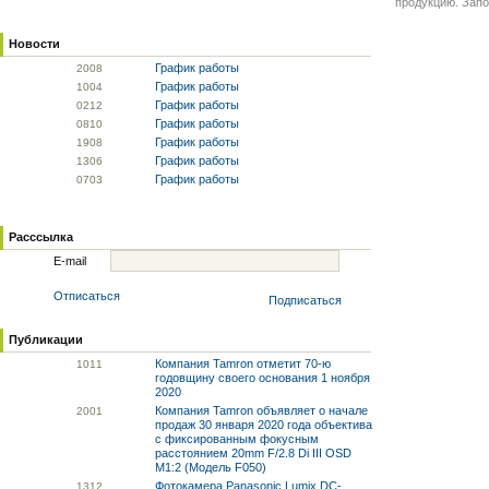
продукцию. Запо
Новости
График работы
20
08
График работы
10
04
График работы
02
12
График работы
08
10
График работы
19
08
График работы
13
06
График работы
07
03
Расссылка
E-mail
Отписаться
Подписаться
Публикации
Компания Tamron отметит 70-ю
10
11
годовщину своего основания 1 ноября
2020
Компания Tamron объявляет о начале
20
01
продаж 30 января 2020 года объектива
с фиксированным фокусным
расстоянием 20mm F/2.8 Di III OSD
M1:2 (Модель F050)
Фотокамера Panasonic Lumix DC-
13
12