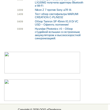
LX100M2 получила адаптеры Bluetooth
и Wi-Fi
Nikon Z 7 против Sony a7R III.
10
09
Тест обзор светофильтра MARUMI
14
09
CREATION C-PL/ND32
Обзор Tamron SP 45mm f/1.8 Di VC
04
09
USD – Офигеть полтинник!
Hyundae Photonics i-6 – Обзор
03
09
студийной вспышки со встроенным
аккумулятором и высокоскоростной
синхронизацией.
Copyright © 2026 ООО «
Профото
»