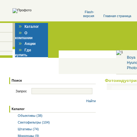
Flash-
версия
Главная страница
»
Каталог
»
О
компании
»
Акции
»
Где
купить
Boya
Hyun
Photo
Фотоиндустри
Поиск
Запрос
Найти
Каталог
Объективы (38)
Светофильтры (104)
Штативы (74)
Моноподы (9)