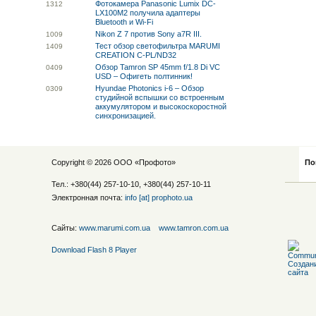
Фотокамера Panasonic Lumix DC-
13
12
LX100M2 получила адаптеры
Bluetooth и Wi-Fi
Nikon Z 7 против Sony a7R III.
10
09
Тест обзор светофильтра MARUMI
14
09
CREATION C-PL/ND32
Обзор Tamron SP 45mm f/1.8 Di VC
04
09
USD – Офигеть полтинник!
Hyundae Photonics i-6 – Обзор
03
09
студийной вспышки со встроенным
аккумулятором и высокоскоростной
синхронизацией.
Copyright © 2026 ООО «
Профото
»
По
Тел.: +380(44) 257-10-10, +380(44) 257-10-11
Электронная почта:
info [at] prophoto.ua
Сайты:
www.marumi.com.ua
www.tamron.com.ua
Download Flash 8 Player