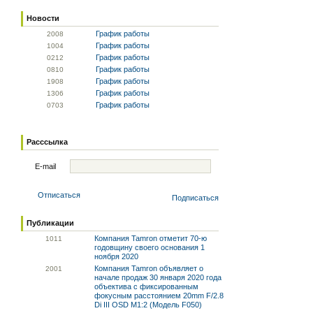
Новости
График работы
20
08
График работы
10
04
График работы
02
12
График работы
08
10
График работы
19
08
График работы
13
06
График работы
07
03
Расссылка
E-mail
Отписаться
Подписаться
Публикации
Компания Tamron отметит 70-ю
10
11
годовщину своего основания 1
ноября 2020
Компания Tamron объявляет о
20
01
начале продаж 30 января 2020 года
объектива с фиксированным
фокусным расстоянием 20mm F/2.8
Di III OSD M1:2 (Модель F050)