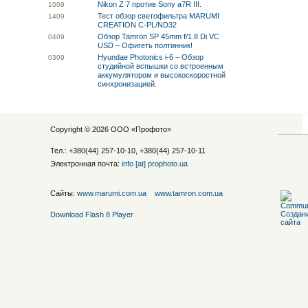
Nikon Z 7 против Sony a7R III.
10
09
Тест обзор светофильтра MARUMI
14
09
CREATION C-PL/ND32
Обзор Tamron SP 45mm f/1.8 Di VC
04
09
USD – Офигеть полтинник!
Hyundae Photonics i-6 – Обзор
03
09
студийной вспышки со встроенным
аккумулятором и высокоскоростной
синхронизацией.
Copyright © 2026 ООО «
Профото
»
Тел.: +380(44) 257-10-10, +380(44) 257-10-11
Электронная почта:
info [at] prophoto.ua
Сайты:
www.marumi.com.ua
www.tamron.com.ua
Download Flash 8 Player