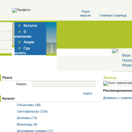
Flash-
версия
Главная страница
»
Каталог
»
О
компании
»
Акции
»
Где
купить
Boya
Hyun
Photo
Зонты
Поиск
Запрос
Рекомендованная 
Найти
Добавить к cравне
Каталог
Объективы (38)
Светофильтры (104)
Штативы (74)
Моноподы (9)
Штативные головки (17)