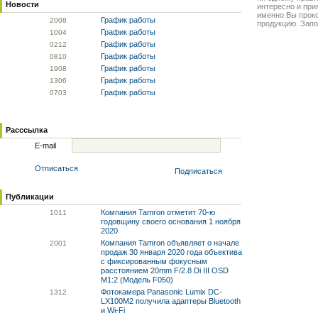
Новости
интересно и прия
именно Вы прок
График работы
20
08
продукцию. Запо
График работы
10
04
График работы
02
12
График работы
08
10
График работы
19
08
График работы
13
06
График работы
07
03
Расссылка
E-mail
Отписаться
Подписаться
Публикации
Компания Tamron отметит 70-ю
10
11
годовщину своего основания 1 ноября
2020
Компания Tamron объявляет о начале
20
01
продаж 30 января 2020 года объектива
с фиксированным фокусным
расстоянием 20mm F/2.8 Di III OSD
M1:2 (Модель F050)
Фотокамера Panasonic Lumix DC-
13
12
LX100M2 получила адаптеры Bluetooth
и Wi-Fi