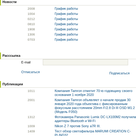
Новости
График работы
20
08
График работы
10
04
График работы
02
12
График работы
08
10
График работы
19
08
График работы
13
06
График работы
07
03
Расссылка
E-mail
Отписаться
Подписаться
Публикации
Компания Tamron отметит 70-ю годовщину своего
10
11
основания 1 ноября 2020
Компания Tamron объявляет о начале продаж 30
20
01
января 2020 года объектива с фиксированным
фокусным расстоянием 20mm F/2.8 Di III OSD M1:2
(Модель F050)
Фотокамера Panasonic Lumix DC-LX100M2 получила
13
12
адаптеры Bluetooth и Wi-Fi
Nikon Z 7 против Sony a7R III.
10
09
Тест обзор светофильтра MARUMI CREATION C-
14
09
PL/ND32