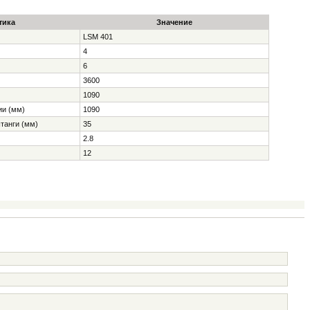
тика
Значение
LSM 401
4
6
3600
1090
ии (мм)
1090
танги (мм)
35
2.8
12