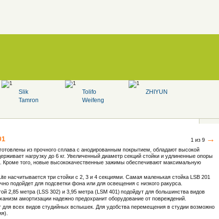
Slik
Tolifo
ZHIYUN
Tamron
Weifeng
→
01
1 из 9
готовлены из прочного сплава с анодированным покрытием, обладают высокой
рживает нагрузку до 6 кг. Увеличенный диаметр секций стойки и удлиненные опоры
й. Кроме того, новые высококачественные зажимы обеспечивают максимальную
te насчитывается три стойки с 2, 3 и 4 секциями. Самая маленькая стойка LSB 201
ично подойдет для подсветки фона или для освещения с низкого ракурса.
й 2,85 метра (LSS 302) и 3,95 метра (LSM 401)
подойдут для большинства видов
ханизм амортизации надежно предохранит оборудование от повреждений.
т для всех видов студийных вспышек. Для удобства перемещения в студии возможно
ия).