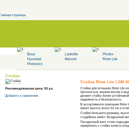
Главная страница
Boya
Lastolite
Photex
Hyundae
Marumi
Rime Lite
Photonics
Стойки
Стойка
Rime Lite
LSM 4
Стойки для вспышек
Rime
Lite
из
Рекомендованная цена: 93 у.е.
прочностью, малым весом и выде
Добавить к cравнению
делают стойку более устойчиво
надежность и безопасность.
В ассортименте компании Rime Li
имеет высоту всего 53 см и отл
Стойки большего размера, высото
студийных работ. Воздушный ме
Посадочный винт стоек подходи
прикрепить к стойке колеса (опц