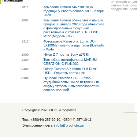
Публикации
интересно и прия
именно Вы прок
Компания Tamron отметит 70-ю
10
11
продукцию. Запо
годовщину своего основания 1 ноября
2020
Компания Tamron объявляет о начале
20
01
продаж 30 января 2020 года объектива
с фиксированным фокусным
расстоянием 20mm F/2.8 Di III OSD
M1:2 (Модель F050)
Фотокамера Panasonic Lumix DC-
13
12
LX100M2 получила адаптеры Bluetooth
и Wi-Fi
Nikon Z 7 против Sony a7R III.
10
09
Тест обзор светофильтра MARUMI
14
09
CREATION C-PL/ND32
Обзор Tamron SP 45mm f/1.8 Di VC
04
09
USD – Офигеть полтинник!
Hyundae Photonics i-6 – Обзор
03
09
студийной вспышки со встроенным
аккумулятором и высокоскоростной
синхронизацией.
Copyright © 2026 ООО «
Профото
»
Тел.: +380(44) 257-10-10, +380(44) 257-10-11
Электронная почта:
info [at] prophoto.ua