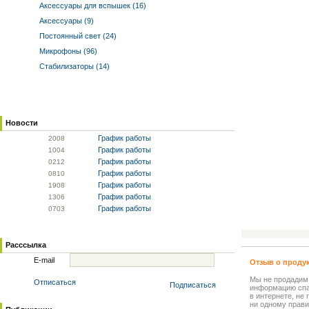
Аксессуары для вспышек (16)
Аксессуары (9)
Постоянный свет (24)
Микрофоны (96)
Стабилизаторы (14)
Новости
График работы
20
08
График работы
10
04
График работы
02
12
График работы
08
10
График работы
19
08
График работы
13
06
График работы
07
03
Расссылка
E-mail
Отзыв о проду
Мы не продадим
Отписаться
Подписаться
информацию спа
в интернете, не
ни одному прави