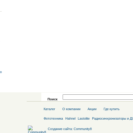
со
Поиск
Каталог
О компании
Акции
Где купить
Фототехника
Hahnel
Lastolite
Радиосинхронизаторы и Д
Создание сайта
:
Community8