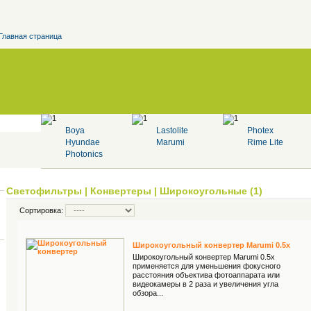
Главная страница
Boya
Lastolite
Photex
Hyundae
Marumi
Rime Lite
Photonics
Светофильтры
|
Конвертеры
|
Широкоугольные (1)
Сортировка:
Широкоугольный конвертер Marumi 0.5х
Широкоугольный конвертер Marumi 0.5х
применяется для уменьшения фокусного
расстояния объектива фотоаппарата или
видеокамеры в 2 раза и увеличения угла
обзора...