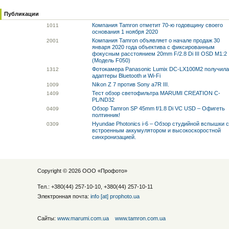
Публикации
Компания Tamron отметит 70-ю годовщину своего
10
11
основания 1 ноября 2020
Компания Tamron объявляет о начале продаж 30
20
01
января 2020 года объектива с фиксированным
фокусным расстоянием 20mm F/2.8 Di III OSD M1:2
(Модель F050)
Фотокамера Panasonic Lumix DC-LX100M2 получила
13
12
адаптеры Bluetooth и Wi-Fi
Nikon Z 7 против Sony a7R III.
10
09
Тест обзор светофильтра MARUMI CREATION C-
14
09
PL/ND32
Обзор Tamron SP 45mm f/1.8 Di VC USD – Офигеть
04
09
полтинник!
Hyundae Photonics i-6 – Обзор студийной вспышки 
03
09
встроенным аккумулятором и высокоскоростной
синхронизацией.
Copyright © 2026 ООО «
Профото
»
Тел.: +380(44) 257-10-10, +380(44) 257-10-11
Электронная почта:
info [at] prophoto.ua
Сайты:
www.marumi.com.ua
www.tamron.com.ua