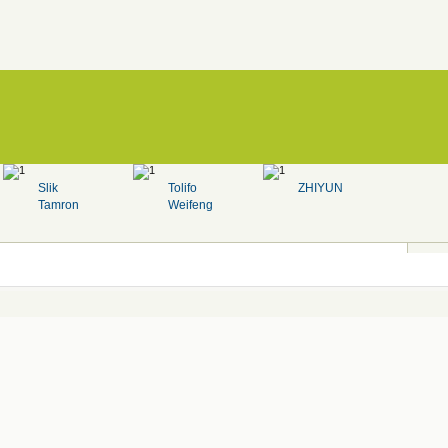
Slik
Tolifo
ZHIYUN
Tamron
Weifeng