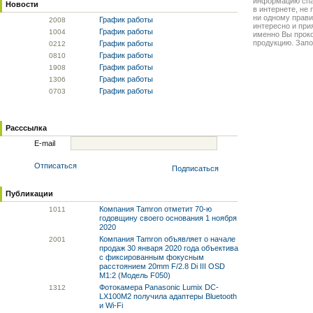
информацию спа
Новости
в интернете, не
ни одному прави
График работы
20
08
интересно и прия
График работы
10
04
именно Вы прок
продукцию. Запо
График работы
02
12
График работы
08
10
График работы
19
08
График работы
13
06
График работы
07
03
Расссылка
E-mail
Отписаться
Подписаться
Публикации
Компания Tamron отметит 70-ю
10
11
годовщину своего основания 1 ноября
2020
Компания Tamron объявляет о начале
20
01
продаж 30 января 2020 года объектива
с фиксированным фокусным
расстоянием 20mm F/2.8 Di III OSD
M1:2 (Модель F050)
Фотокамера Panasonic Lumix DC-
13
12
LX100M2 получила адаптеры Bluetooth
и Wi-Fi