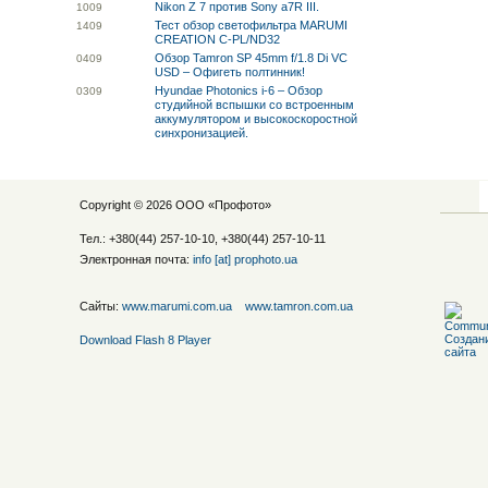
Nikon Z 7 против Sony a7R III.
10
09
Тест обзор светофильтра MARUMI
14
09
CREATION C-PL/ND32
Обзор Tamron SP 45mm f/1.8 Di VC
04
09
USD – Офигеть полтинник!
Hyundae Photonics i-6 – Обзор
03
09
студийной вспышки со встроенным
аккумулятором и высокоскоростной
синхронизацией.
Copyright © 2026 ООО «
Профото
»
Тел.: +380(44) 257-10-10, +380(44) 257-10-11
Электронная почта:
info [at] prophoto.ua
Сайты:
www.marumi.com.ua
www.tamron.com.ua
Download Flash 8 Player