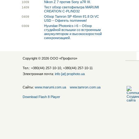
Nikon Z 7 против Sony a7R III.
10
09
Тест обзор светофильтра MARUMI
14
09
CREATION C-PL/ND32
Обзор Tamron SP 45mm f/1.8 Di VC
04
09
USD – Офигеть полтинник!
Hyundae Photonics i-6 – Обзор
03
09
студийной вспышки со встроенным
аккумулятором и высокоскоростной
синхронизацией.
Copyright © 2026 ООО «
Профото
»
Тел.: +380(44) 257-10-10, +380(44) 257-10-11
Электронная почта:
info [at] prophoto.ua
Сайты:
www.marumi.com.ua
www.tamron.com.ua
Download Flash 8 Player