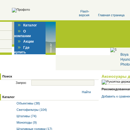
Flash-
версия
Главная страница
»
Каталог
»
О
компании
»
Акции
»
Где
купить
Boya
Hyun
Photo
Аксессуары 
Поиск
Запрос
Рекомендованная 
Найти
Добавить к cравне
Каталог
Объективы (38)
Светофильтры (104)
Штативы (74)
Моноподы (9)
Штативные головки (17)