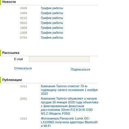
Новости
График работы
20
08
График работы
10
04
График работы
02
12
График работы
08
10
График работы
19
08
График работы
13
06
График работы
07
03
Расссылка
E-mail
Отписаться
Подписаться
Публикации
Компания Tamron отметит 70-ю
10
11
годовщину своего основания 1 ноября
2020
Компания Tamron объявляет о начале
20
01
продаж 30 января 2020 года объектива
с фиксированным фокусным
расстоянием 20mm F/2.8 Di III OSD
M1:2 (Модель F050)
Фотокамера Panasonic Lumix DC-
13
12
LX100M2 получила адаптеры Bluetooth
и Wi-Fi