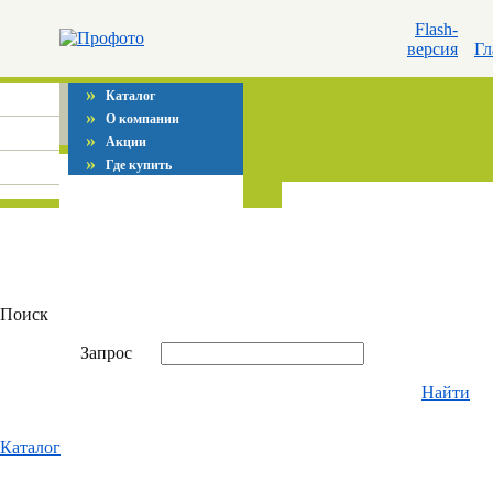
Flash-
версия
Гл
»
Каталог
»
О компании
»
Акции
»
Где купить
Поиск
Запрос
Найти
Каталог