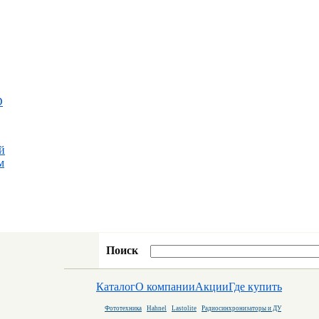
D
й
м
Поиск
Каталог
О компании
Акции
Где купить
Фототехника
Hahnel
Lastolite
Радиосинхронизаторы и ДУ