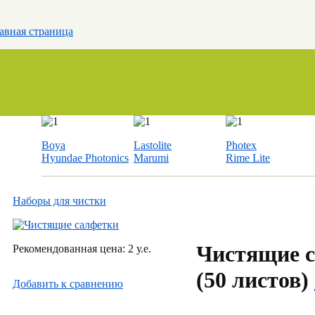
авная страница
Boya
Lastolite
Photex
Hyundae Photonics
Marumi
Rime Lite
Наборы для чистки
Чистящие 
Рекомендованная цена: 2 у.е.
(50 листов)
Добавить к cравнению