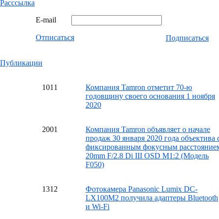
Расссылка
E-mail
Отписаться
Подписаться
Публикации
10
11
Компания Tamron отметит 70-ю
годовщину своего основания 1 ноября
2020
20
01
Компания Tamron объявляет о начале
продаж 30 января 2020 года объектива 
фиксированным фокусным расстояние
20mm F/2.8 Di III OSD M1:2 (Модель
F050)
13
12
Фотокамера Panasonic Lumix DC-
LX100M2 получила адаптеры Bluetooth
и Wi-Fi