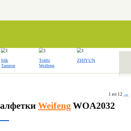
Slik
Tolifo
ZHIYUN
Tamron
Weifeng
→
1 из 12
салфетки
Weifeng
WOA2032