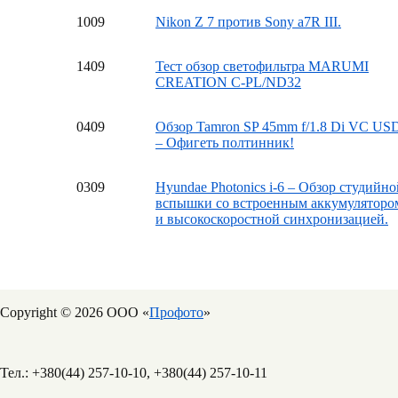
10
09
Nikon Z 7 против Sony a7R III.
14
09
Тест обзор светофильтра MARUMI
CREATION C-PL/ND32
04
09
Обзор Tamron SP 45mm f/1.8 Di VC US
– Офигеть полтинник!
03
09
Hyundae Photonics i-6 – Обзор студийно
вспышки со встроенным аккумуляторо
и высокоскоростной синхронизацией.
Copyright © 2026 ООО «
Профото
»
Тел.: +380(44) 257-10-10, +380(44) 257-10-11