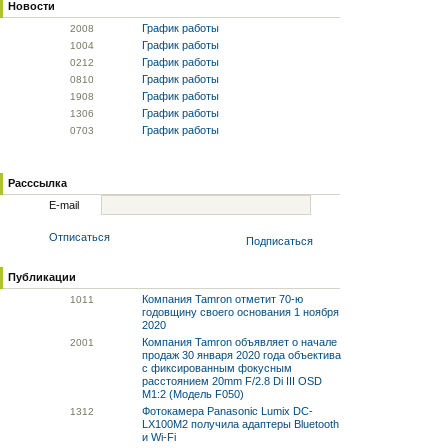
Новости
График работы
20
08
График работы
10
04
График работы
02
12
График работы
08
10
График работы
19
08
График работы
13
06
График работы
07
03
Расссылка
E-mail
Отписаться
Подписаться
Публикации
Компания Tamron отметит 70-ю
10
11
годовщину своего основания 1 ноября
2020
Компания Tamron объявляет о начале
20
01
продаж 30 января 2020 года объектива
с фиксированным фокусным
расстоянием 20mm F/2.8 Di III OSD
M1:2 (Модель F050)
Фотокамера Panasonic Lumix DC-
13
12
LX100M2 получила адаптеры Bluetooth
и Wi-Fi