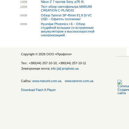
Nikon Z 7 против Sony a7R III.
10
09
Тест обзор светофильтра MARUMI
14
09
CREATION C-PL/ND32
Обзор Tamron SP 45mm f/1.8 Di VC
04
09
USD – Офигеть полтинник!
Hyundae Photonics i-6 – Обзор
03
09
студийной вспышки со встроенным
аккумулятором и высокоскоростной
синхронизацией.
Copyright © 2026 ООО «
Профото
»
Тел.: +380(44) 257-10-10, +380(44) 257-10-11
Электронная почта:
info [at] prophoto.ua
Сайты:
www.marumi.com.ua
www.tamron.com.ua
Download Flash 8 Player