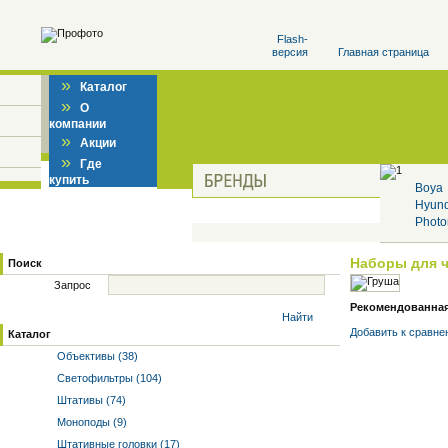
Flash-
версия
Главная страница
»
Каталог
»
О
компании
»
Акции
»
Где
купить
Boya
Hyun
Photo
Наборы для 
Поиск
Запрос
Рекомендованная 
Найти
Добавить к cравне
Каталог
Объективы (38)
Светофильтры (104)
Штативы (74)
Моноподы (9)
Штативные головки (17)