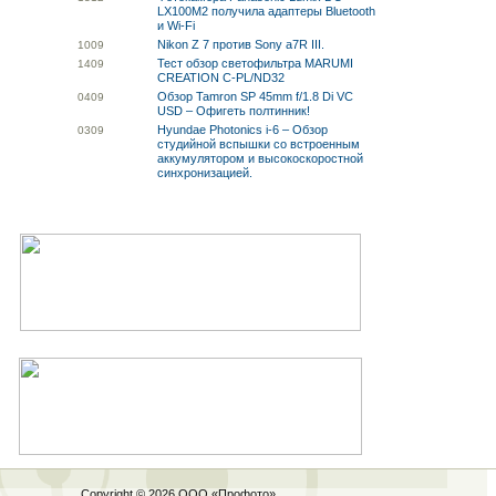
LX100M2 получила адаптеры Bluetooth
и Wi-Fi
Nikon Z 7 против Sony a7R III.
10
09
Тест обзор светофильтра MARUMI
14
09
CREATION C-PL/ND32
Обзор Tamron SP 45mm f/1.8 Di VC
04
09
USD – Офигеть полтинник!
Hyundae Photonics i-6 – Обзор
03
09
студийной вспышки со встроенным
аккумулятором и высокоскоростной
синхронизацией.
Copyright © 2026 ООО «
Профото
»