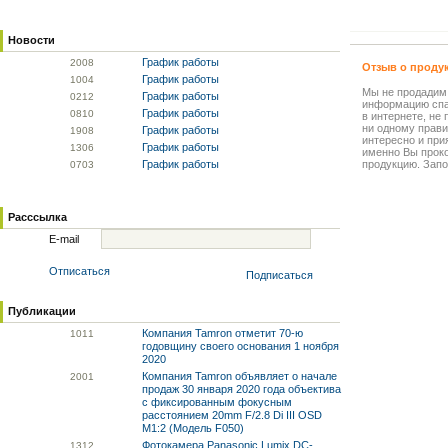
Новости
График работы
20
08
Отзыв о проду
График работы
10
04
Мы не продадим
График работы
02
12
информацию спа
График работы
08
10
в интернете, не
ни одному прави
График работы
19
08
интересно и прия
График работы
13
06
именно Вы прок
График работы
продукцию. Запо
07
03
Расссылка
E-mail
Отписаться
Подписаться
Публикации
Компания Tamron отметит 70-ю
10
11
годовщину своего основания 1 ноября
2020
Компания Tamron объявляет о начале
20
01
продаж 30 января 2020 года объектива
с фиксированным фокусным
расстоянием 20mm F/2.8 Di III OSD
M1:2 (Модель F050)
Фотокамера Panasonic Lumix DC-
13
12