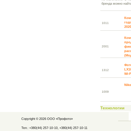
бренда можно найти
Ком
год
10
11
202
Ком
про
20
01
фик
расс
(Мо
Фот
LX1
13
12
Wi-F
Niko
10
09
Технологии
Copyright © 2026 ООО «
Профото
»
Тел.: +380(44) 257-10-10, +380(44) 257-10-11