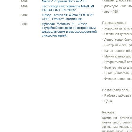
·
диаметр под све
Nikon Z 7 против Sony a7R III.
10
09
·
размеры -
80х 81
Тест обзор светофильтра MARUMI
14
09
CREATION C-PL/ND32
·
вес -
480 г.
Обзор Tamron SP 45mm f/1.8 Di VC
04
09
USD – Офигеть полтинник!
Понравилось:
Hyundae Photonics i-6 – Обзор
03
09
студийной вспышки со встроенным
· Хорошая детализ
аккумулятором и высокоскоростной
· Отличная детализ
синхронизацией.
· Лепестковая блен
· Быстрый и бесшу
· Качественная сбо
· Минимальная дис
· Эффективный опт
· 9-лепестковая ди
· Пыле- и влагозащ
· Флюоритовое пок
Не понравилось:
· Работа стабилиза
· Цена.
Резюме:
Компания Tamron н
очень много отлич
линзы, минимальна
не маленькие. В н