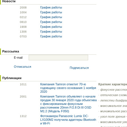
Новости
График работы
20
08
График работы
10
04
График работы
02
12
График работы
08
10
График работы
19
08
График работы
13
06
График работы
07
03
Расссылка
E-mail
Отписаться
Подписаться
Публикации
Компания Tamron отметит 70-ю
Краткие характер
10
11
годовщину своего основания 1 ноября
·
фокусное расстоя
2020
·
оптическая схема
Компания Tamron объявляет о начале
20
01
продаж 30 января 2020 года объектива
·
лепестки диафра
с фиксированным фокусным
·
максимальное зн
расстоянием 20mm F/2.8 Di III OSD
M1:2 (Модель F050)
·
минимальное рас
Фотокамера Panasonic Lumix DC-
13
12
·
угол поля зрения 
LX100M2 получила адаптеры Bluetooth
·
максимальное уве
и Wi-Fi