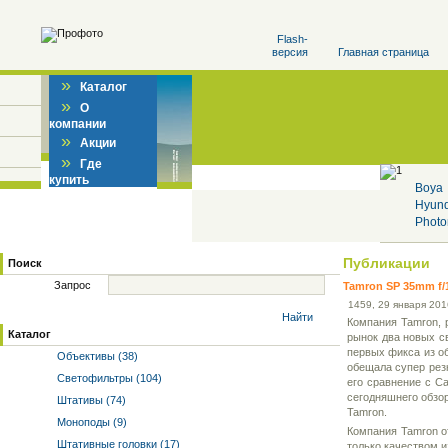
Flash-
версия
Главная страница
»
Каталог
»
О
компании
»
Акции
»
Где
купить
Boya
Hyun
Photo
Публикации
Поиск
Запрос
Tamron SP 35mm f/1
14
59
, 29 января 201
Найти
Компания Tamron, 
Каталог
рынок два новых с
первых фикса из о
Объективы (38)
обещала супер рез
Светофильтры (104)
его сравнение с C
сегодняшнего обзор
Штативы (74)
Tamron.
Моноподы (9)
Компания Tamron о
Штативные головки (17)
только качеством и