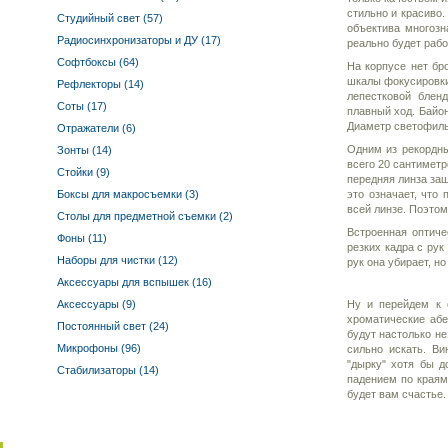
стильно и красиво.
Студийный свет (57)
объектива многозн
Радиосинхронизаторы и ДУ (17)
реально будет рабо
Софтбоксы (64)
На корпусе нет бр
шкалы фокусировки 
Рефлекторы (14)
лепестковой блен
Соты (17)
плавный ход. Байон
Диаметр светофильт
Отражатели (6)
Одним из рекордны
Зонты (14)
всего 20 сантиметр
Стойки (9)
передняя линза за
Боксы для макросъемки (3)
это означает, что
всей линзе. Поэтом
Столы для предметной съемки (2)
Встроенная оптиче
Фоны (11)
резких кадра с рук
Наборы для чистки (12)
рук она убирает, н
Аксессуары для вспышек (16)
Аксессуары (9)
Ну и перейдем к 
хроматические абе
Постоянный свет (24)
будут настолько н
Микрофоны (96)
сильно искать. Ви
"дырку" хотя бы д
Стабилизаторы (14)
падением по краям.
будет вам счастье.