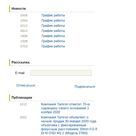
Новости
График работы
20
08
График работы
10
04
График работы
02
12
График работы
08
10
График работы
19
08
График работы
13
06
График работы
07
03
Расссылка
E-mail
Отписаться
Подписаться
Публикации
Компания Tamron отметит 70-ю
10
11
годовщину своего основания 1
ноября 2020
Компания Tamron объявляет о
20
01
начале продаж 30 января 2020 года
объектива с фиксированным
фокусным расстоянием 20mm F/2.8
Di III OSD M1:2 (Модель F050)