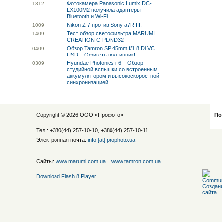
Фотокамера Panasonic Lumix DC-
13
12
LX100M2 получила адаптеры
Bluetooth и Wi-Fi
Nikon Z 7 против Sony a7R III.
10
09
Тест обзор светофильтра MARUMI
14
09
CREATION C-PL/ND32
Обзор Tamron SP 45mm f/1.8 Di VC
04
09
USD – Офигеть полтинник!
Hyundae Photonics i-6 – Обзор
03
09
студийной вспышки со встроенным
аккумулятором и высокоскоростной
синхронизацией.
Copyright © 2026 ООО «
Профото
»
По
Тел.: +380(44) 257-10-10, +380(44) 257-10-11
Электронная почта:
info [at] prophoto.ua
Сайты:
www.marumi.com.ua
www.tamron.com.ua
Download Flash 8 Player