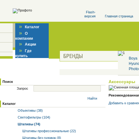
Flash-
версия
Главная страница
»
Каталог
»
О
компании
»
Акции
»
Где
купить
Boya
Hyun
Photo
Аксессуары
Поиск
Запрос
Рекомендованная 
Найти
Добавить к cравне
Каталог
Объективы (38)
Светофильтры (104)
Штативы (74)
Штативы профессиональные (22)
Штативы без головок (8)