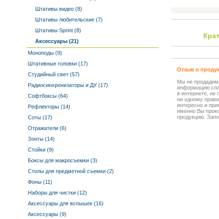
Штативы видео (8)
Штативы любительские (7)
Штативы Sprint (8)
Крат
Аксессуары (21)
Моноподы (9)
Штативные головки (17)
Отзыв о проду
Студийный свет (57)
Мы не продадим
Радиосинхронизаторы и ДУ (17)
информацию спа
в интернете, не
Софтбоксы (64)
ни одному прави
интересно и прия
Рефлекторы (14)
именно Вы прок
продукцию. Запо
Соты (17)
Отражатели (6)
Зонты (14)
Стойки (9)
Боксы для макросъемки (3)
Столы для предметной съемки (2)
Фоны (11)
Наборы для чистки (12)
Аксессуары для вспышек (16)
Аксессуары (9)