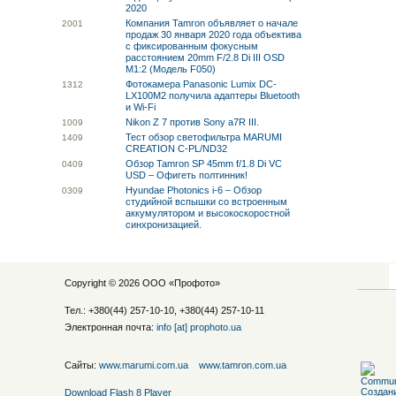
2020
Компания Tamron объявляет о начале
20
01
продаж 30 января 2020 года объектива
с фиксированным фокусным
расстоянием 20mm F/2.8 Di III OSD
M1:2 (Модель F050)
Фотокамера Panasonic Lumix DC-
13
12
LX100M2 получила адаптеры Bluetooth
и Wi-Fi
Nikon Z 7 против Sony a7R III.
10
09
Тест обзор светофильтра MARUMI
14
09
CREATION C-PL/ND32
Обзор Tamron SP 45mm f/1.8 Di VC
04
09
USD – Офигеть полтинник!
Hyundae Photonics i-6 – Обзор
03
09
студийной вспышки со встроенным
аккумулятором и высокоскоростной
синхронизацией.
Copyright © 2026 ООО «
Профото
»
Тел.: +380(44) 257-10-10, +380(44) 257-10-11
Электронная почта:
info [at] prophoto.ua
Сайты:
www.marumi.com.ua
www.tamron.com.ua
Download Flash 8 Player