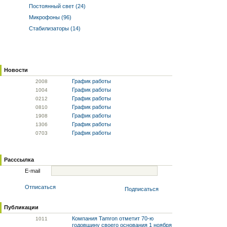
Постоянный свет (24)
Микрофоны (96)
Стабилизаторы (14)
Новости
График работы
20
08
График работы
10
04
График работы
02
12
График работы
08
10
График работы
19
08
График работы
13
06
График работы
07
03
Расссылка
E-mail
Отписаться
Подписаться
Публикации
Компания Tamron отметит 70-ю
10
11
годовщину своего основания 1 ноября