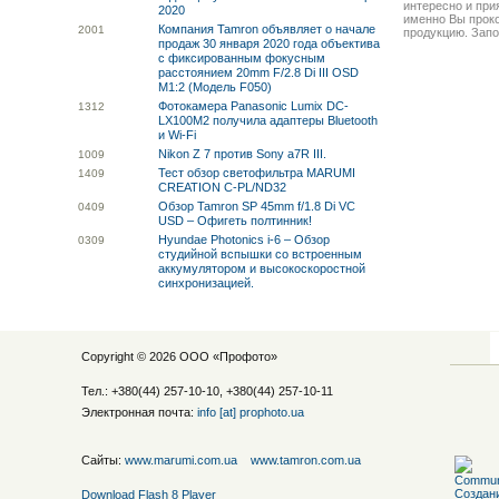
интересно и прия
2020
именно Вы прок
Компания Tamron объявляет о начале
20
01
продукцию. Запо
продаж 30 января 2020 года объектива
с фиксированным фокусным
расстоянием 20mm F/2.8 Di III OSD
M1:2 (Модель F050)
Фотокамера Panasonic Lumix DC-
13
12
LX100M2 получила адаптеры Bluetooth
и Wi-Fi
Nikon Z 7 против Sony a7R III.
10
09
Тест обзор светофильтра MARUMI
14
09
CREATION C-PL/ND32
Обзор Tamron SP 45mm f/1.8 Di VC
04
09
USD – Офигеть полтинник!
Hyundae Photonics i-6 – Обзор
03
09
студийной вспышки со встроенным
аккумулятором и высокоскоростной
синхронизацией.
Copyright © 2026 ООО «
Профото
»
Тел.: +380(44) 257-10-10, +380(44) 257-10-11
Электронная почта:
info [at] prophoto.ua
Сайты:
www.marumi.com.ua
www.tamron.com.ua
Download Flash 8 Player