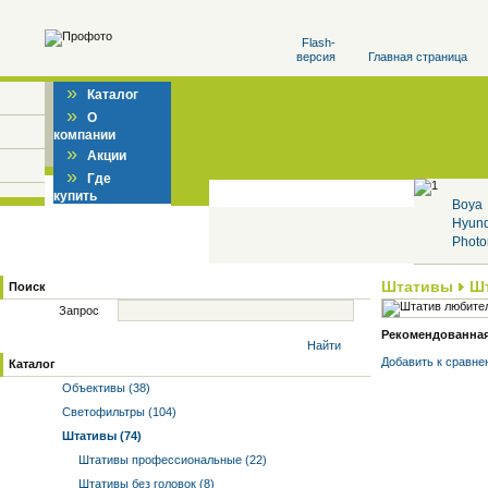
Flash-
версия
Главная страница
»
Каталог
»
О
компании
»
Акции
»
Где
купить
Boya
Hyun
Photo
Штативы
Ш
Поиск
Запрос
Рекомендованная 
Найти
Добавить к cравне
Каталог
Объективы (38)
Светофильтры (104)
Штативы (74)
Штативы профессиональные (22)
Штативы без головок (8)