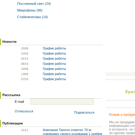
Постоянный свет (24)
Микрофоны (96)
Стабилизаторы (14)
Новости
График работы
20
08
График работы
10
04
График работы
02
12
График работы
08
10
График работы
19
08
График работы
13
06
График работы
07
03
Кра
Расссылка
E-mail
Отписаться
Подписаться
Отзыв о проду
Мы не продадим
Публикации
информацию спа
в интернете, не
Компания Tamron отметит 70-ю
10
11
ни одному прави
годовщину своего основания 1 ноября