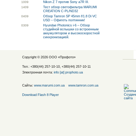
Nikon Z 7 против Sony a7R III.
10
09
Тест обзор светофильтра MARUMI
14
09
CREATION C-PL/ND32
Обзор Tamron SP 45mm f/1.8 Di VC
04
09
USD – Офигеть полтинник!
Hyundae Photonics i-6 – Обзор
03
09
студийной вспышки со встроенным
аккумулятором и высокоскоростной
синхронизацией.
Copyright © 2026 ООО «
Профото
»
Тел.: +380(44) 257-10-10, +380(44) 257-10-11
Электронная почта:
info [at] prophoto.ua
Сайты:
www.marumi.com.ua
www.tamron.com.ua
Download Flash 8 Player