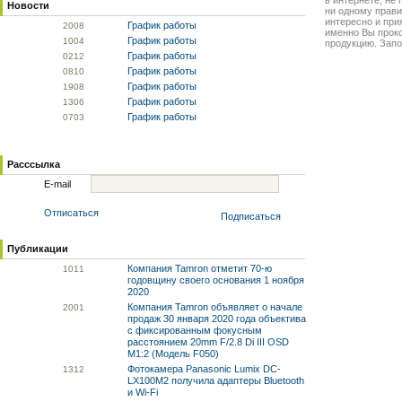
в интернете, не
Новости
ни одному прави
интересно и прия
График работы
20
08
именно Вы прок
График работы
10
04
продукцию. Запо
График работы
02
12
График работы
08
10
График работы
19
08
График работы
13
06
График работы
07
03
Расссылка
E-mail
Отписаться
Подписаться
Публикации
Компания Tamron отметит 70-ю
10
11
годовщину своего основания 1 ноября
2020
Компания Tamron объявляет о начале
20
01
продаж 30 января 2020 года объектива
с фиксированным фокусным
расстоянием 20mm F/2.8 Di III OSD
M1:2 (Модель F050)
Фотокамера Panasonic Lumix DC-
13
12
LX100M2 получила адаптеры Bluetooth
и Wi-Fi