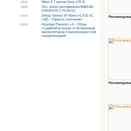
Nikon Z 7 против Sony a7R III.
10
09
Тест обзор светофильтра MARUMI
14
09
CREATION C-PL/ND32
Обзор Tamron SP 45mm f/1.8 Di VC
04
09
Рекомендованн
USD – Офигеть полтинник!
Hyundae Photonics i-6 – Обзор
03
09
студийной вспышки со встроенным
аккумулятором и высокоскоростной
синхронизацией.
Рекомендованн