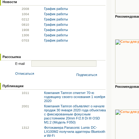
Новости
График работы
20
08
График работы
10
04
Рекомендованн
График работы
02
12
График работы
08
10
График работы
19
08
График работы
13
06
График работы
07
03
Расссылка
E-mail
Отписаться
Подписаться
Публикации
Рекомендованн
Компания Tamron отметит 70-ю
10
11
годовщину своего основания 1 ноября
2020
Компания Tamron объявляет о начале
20
01
продаж 30 января 2020 года объектива
с фиксированным фокусным
расстоянием 20mm F/2.8 Di III OSD
M1:2 (Модель F050)
Фотокамера Panasonic Lumix DC-
13
12
LX100M2 получила адаптеры Bluetooth
и Wi-Fi