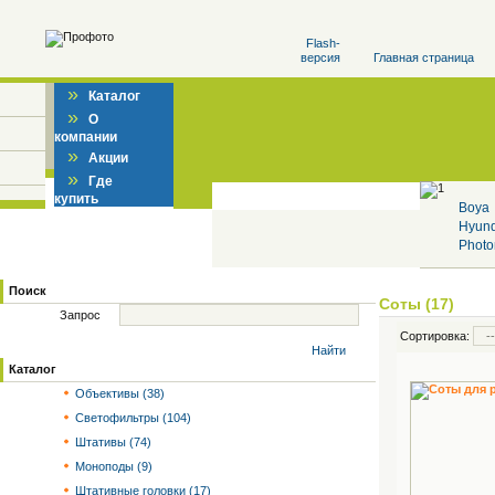
Flash-
версия
Главная страница
»
Каталог
»
О
компании
»
Акции
»
Где
купить
Boya
Hyun
Photo
Поиск
Соты (17)
Запрос
Сортировка:
Найти
Каталог
Объективы (38)
Светофильтры (104)
Штативы (74)
Моноподы (9)
Штативные головки (17)