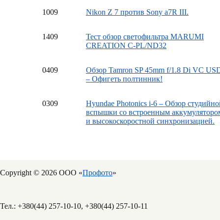
10
09
Nikon Z 7 против Sony a7R III.
14
09
Тест обзор светофильтра MARUMI
CREATION C-PL/ND32
04
09
Обзор Tamron SP 45mm f/1.8 Di VC US
– Офигеть полтинник!
03
09
Hyundae Photonics i-6 – Обзор студийно
вспышки со встроенным аккумуляторо
и высокоскоростной синхронизацией.
Copyright © 2026 ООО «
Профото
»
Тел.: +380(44) 257-10-10, +380(44) 257-10-11