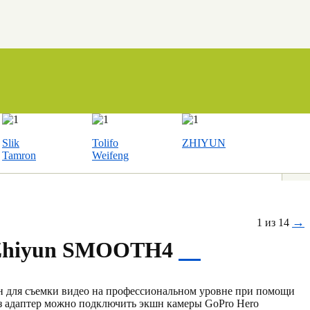
Slik
Tolifo
ZHIYUN
Tamron
Weifeng
→
1 из 14
Zhiyun SMOOTH4
н для съемки видео на профессиональном уровне при помощи
ез адаптер можно подключить экшн камеры GoPro Hero