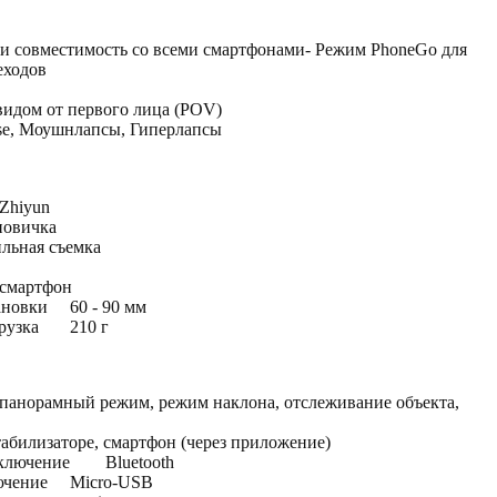
и совместимость со всеми смартфонами- Режим PhoneGo для
еходов
 видом от первого лица (POV)
se, Моушнлапсы, Гиперлапсы
Zhiyun
новичка
льная съемка
смартфон
ановки
60 - 90 мм
рузка
210 г
панорамный режим, режим наклона, отслеживание объекта,
табилизаторе, смартфон (через приложение)
ключение
Bluetooth
ючение
Micro-USB