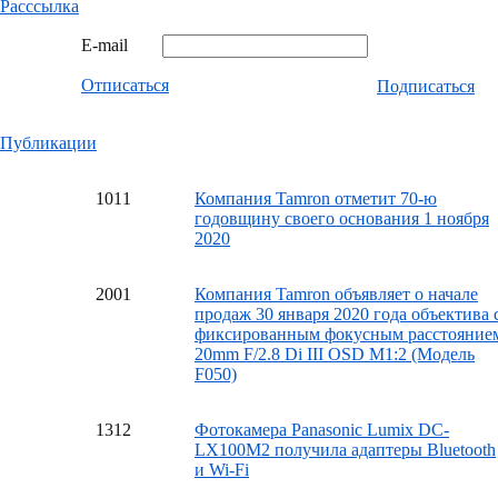
Расссылка
E-mail
Отписаться
Подписаться
Публикации
10
11
Компания Tamron отметит 70-ю
годовщину своего основания 1 ноября
2020
20
01
Компания Tamron объявляет о начале
продаж 30 января 2020 года объектива 
фиксированным фокусным расстояние
20mm F/2.8 Di III OSD M1:2 (Модель
F050)
13
12
Фотокамера Panasonic Lumix DC-
LX100M2 получила адаптеры Bluetooth
и Wi-Fi