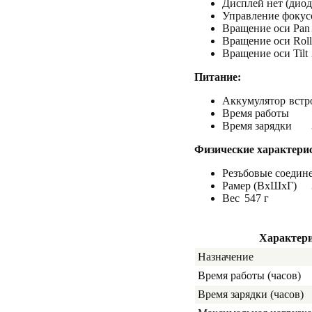
Дисплей
нет (дио
Управление фокус
Вращение оси Pan
Вращение оси Roll
Вращение оси Tilt
Питание:
Аккумулятор
вст
Время работы
Время зарядки
Физические характери
Резъбовые соедине
Рамер (ВхШхГ)
Вес
547 г
Характер
Назначение
Время работы (часов)
Время зарядки (часов)