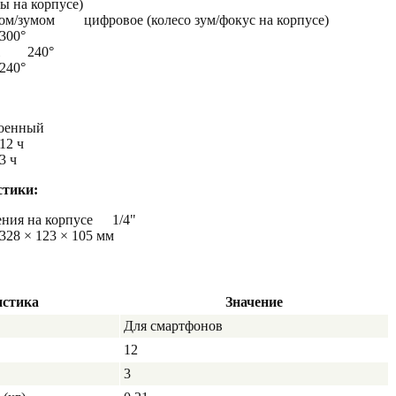
ды на корпусе)
ом/зумом
цифровое (колесо зум/фокус на корпусе)
300°
240°
240°
роенный
12 ч
3 ч
стики:
ния на корпусе
1/4"
328 × 123 × 105 мм
истика
Значение
Для смартфонов
12
3