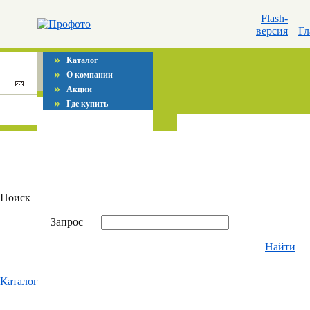
Flash-
версия
Гл
»
Каталог
»
О компании
»
Акции
»
Где купить
Поиск
Запрос
Найти
Каталог