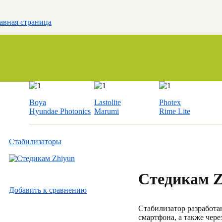
авная страница
Boya
Lastolite
Photex
Hyundae Photonics
Marumi
Rime Lite
Стабилизаторы
Стедикам 
Добавить к cравнению
Стабилизатор разработа
смартфона, а также чер