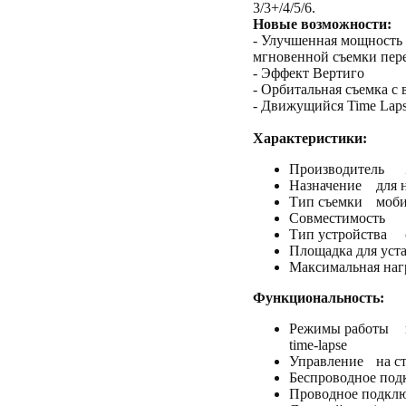
3/3+/4/5/6.
Новые возможности:
- Улучшенная мощность 
мгновенной съемки пер
- Эффект Вертиго
- Орбитальная съемка с
- Движущийся Time Lap
Характеристики:
Производитель
Назначение
для 
Тип съемки
моби
Совместимость
Тип устройства
Площадка для уст
Максимальная наг
Функциональность:
Режимы работы
time-lapse
Управление
на с
Беспроводное под
Проводное подкл