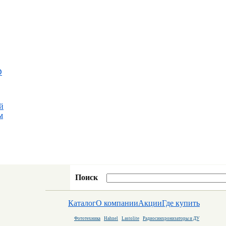
D
й
м
Поиск
Каталог
О компании
Акции
Где купить
Фототехника
Hahnel
Lastolite
Радиосинхронизаторы и ДУ