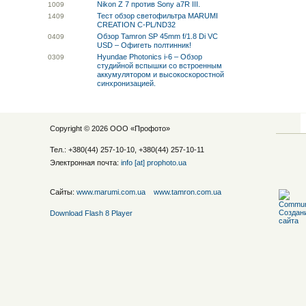
Nikon Z 7 против Sony a7R III.
10
09
Тест обзор светофильтра MARUMI
14
09
CREATION C-PL/ND32
Обзор Tamron SP 45mm f/1.8 Di VC
04
09
USD – Офигеть полтинник!
Hyundae Photonics i-6 – Обзор
03
09
студийной вспышки со встроенным
аккумулятором и высокоскоростной
синхронизацией.
Copyright © 2026 ООО «
Профото
»
Тел.: +380(44) 257-10-10, +380(44) 257-10-11
Электронная почта:
info [at] prophoto.ua
Сайты:
www.marumi.com.ua
www.tamron.com.ua
Download Flash 8 Player