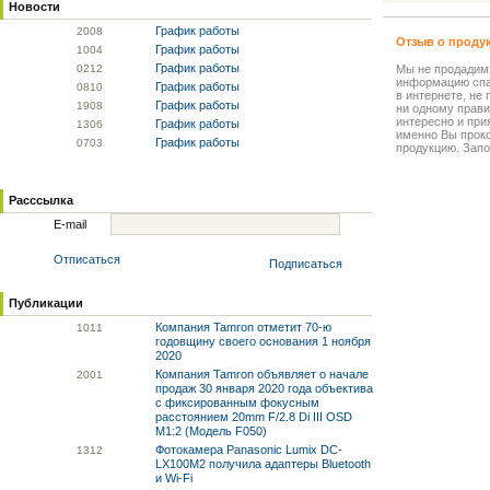
Новости
График работы
20
08
Отзыв о проду
График работы
10
04
График работы
02
12
Мы не продадим
информацию спа
График работы
08
10
в интернете, не
График работы
19
08
ни одному прави
интересно и прия
График работы
13
06
именно Вы прок
График работы
07
03
продукцию. Запо
Расссылка
E-mail
Отписаться
Подписаться
Публикации
Компания Tamron отметит 70-ю
10
11
годовщину своего основания 1 ноября
2020
Компания Tamron объявляет о начале
20
01
продаж 30 января 2020 года объектива
с фиксированным фокусным
расстоянием 20mm F/2.8 Di III OSD
M1:2 (Модель F050)
Фотокамера Panasonic Lumix DC-
13
12
LX100M2 получила адаптеры Bluetooth
и Wi-Fi