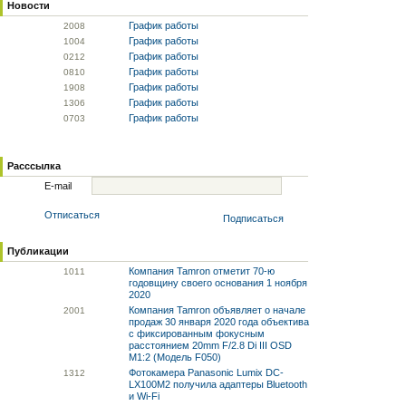
Новости
График работы
20
08
График работы
10
04
График работы
02
12
График работы
08
10
График работы
19
08
График работы
13
06
График работы
07
03
Расссылка
E-mail
Отписаться
Подписаться
Публикации
Компания Tamron отметит 70-ю
10
11
годовщину своего основания 1 ноября
2020
Компания Tamron объявляет о начале
20
01
продаж 30 января 2020 года объектива
с фиксированным фокусным
расстоянием 20mm F/2.8 Di III OSD
M1:2 (Модель F050)
Фотокамера Panasonic Lumix DC-
13
12
LX100M2 получила адаптеры Bluetooth
и Wi-Fi