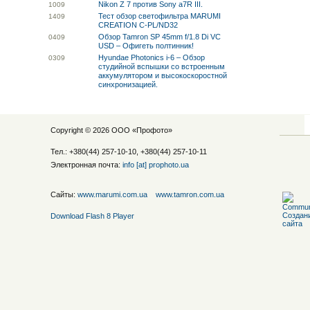
Nikon Z 7 против Sony a7R III.
10
09
Тест обзор светофильтра MARUMI
14
09
CREATION C-PL/ND32
Обзор Tamron SP 45mm f/1.8 Di VC
04
09
USD – Офигеть полтинник!
Hyundae Photonics i-6 – Обзор
03
09
студийной вспышки со встроенным
аккумулятором и высокоскоростной
синхронизацией.
Copyright © 2026 ООО «
Профото
»
Тел.: +380(44) 257-10-10, +380(44) 257-10-11
Электронная почта:
info [at] prophoto.ua
Сайты:
www.marumi.com.ua
www.tamron.com.ua
Download Flash 8 Player