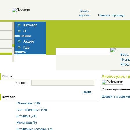
Flash-
версия
Главная страница
»
Каталог
»
О
компании
»
Акции
»
Где
купить
Boya
Hyun
Photo
Аксессуары 
Поиск
Запрос
Рекомендованная 
Найти
Добавить к cравне
Каталог
Объективы (38)
Светофильтры (104)
Штативы (74)
Моноподы (9)
Штативные головки (17)