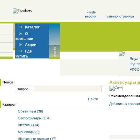
Flash-
версия
Главная страница
»
Каталог
»
О
компании
»
Акции
»
Где
купить
Boya
Hyun
Photo
Аксессуары 
Поиск
Запрос
Рекомендованная 
Найти
Добавить к cравне
Каталог
Объективы (38)
Светофильтры (104)
Штативы (74)
Моноподы (9)
Штативные головки (17)