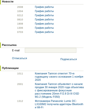
Новости
График работы
20
08
График работы
10
04
График работы
02
12
График работы
08
10
График работы
19
08
График работы
13
06
График работы
07
03
Расссылка
E-mail
Отписаться
Подписаться
Публикации
Компания Tamron отметит 70-ю
10
11
годовщину своего основания 1 ноября
2020
Компания Tamron объявляет о начале
20
01
продаж 30 января 2020 года объектива
с фиксированным фокусным
расстоянием 20mm F/2.8 Di III OSD
M1:2 (Модель F050)
Фотокамера Panasonic Lumix DC-
13
12
LX100M2 получила адаптеры Bluetooth
и Wi-Fi