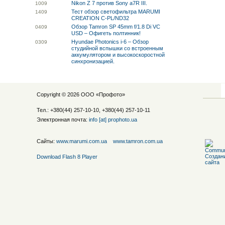
Nikon Z 7 против Sony a7R III.
10
09
Тест обзор светофильтра MARUMI
14
09
CREATION C-PL/ND32
Обзор Tamron SP 45mm f/1.8 Di VC
04
09
USD – Офигеть полтинник!
Hyundae Photonics i-6 – Обзор
03
09
студийной вспышки со встроенным
аккумулятором и высокоскоростной
синхронизацией.
Copyright © 2026 ООО «
Профото
»
Тел.: +380(44) 257-10-10, +380(44) 257-10-11
Электронная почта:
info [at] prophoto.ua
Сайты:
www.marumi.com.ua
www.tamron.com.ua
Download Flash 8 Player