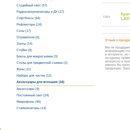
Студийный свет (57)
Радиосинхронизаторы и ДУ (17)
Кра
13
03
Софтбоксы (64)
LAS
Рефлекторы (14)
Соты (17)
Отражатели (6)
Отзыв о проду
Зонты (14)
Мы не продадим
Стойки (9)
информацию спа
в интернете, не
Боксы для макросъемки (3)
ни одному прави
интересно и прия
Столы для предметной съемки (2)
именно Вы прок
продукцию. Запо
Фоны (11)
Наборы для чистки (12)
Аксессуары для вспышек (16)
Аксессуары (9)
Постоянный свет (24)
Микрофоны (96)
Стабилизаторы (14)