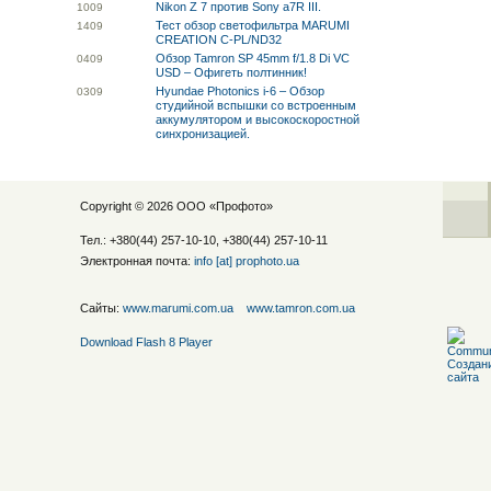
Nikon Z 7 против Sony a7R III.
10
09
Тест обзор светофильтра MARUMI
14
09
CREATION C-PL/ND32
Обзор Tamron SP 45mm f/1.8 Di VC
04
09
USD – Офигеть полтинник!
Hyundae Photonics i-6 – Обзор
03
09
студийной вспышки со встроенным
аккумулятором и высокоскоростной
синхронизацией.
Copyright © 2026 ООО «
Профото
»
Тел.: +380(44) 257-10-10, +380(44) 257-10-11
Электронная почта:
info [at] prophoto.ua
Сайты:
www.marumi.com.ua
www.tamron.com.ua
Download Flash 8 Player