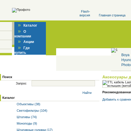
Flash-
версия
Главная страница
»
Каталог
»
О
компании
»
Акции
»
Где
купить
Boya
Hyun
Photo
Аксессуары 
Поиск
Запрос
Рекомендованная 
Найти
Каталог
Добавить к cравне
Объективы (38)
Светофильтры (104)
Штативы (74)
Моноподы (9)
Штативные головки (17)