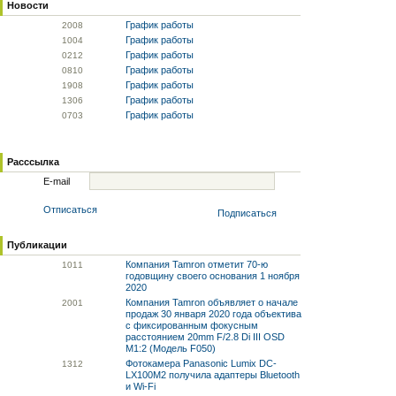
Новости
График работы
20
08
График работы
10
04
График работы
02
12
График работы
08
10
График работы
19
08
График работы
13
06
График работы
07
03
Расссылка
E-mail
Отписаться
Подписаться
Публикации
Компания Tamron отметит 70-ю
10
11
годовщину своего основания 1 ноября
2020
Компания Tamron объявляет о начале
20
01
продаж 30 января 2020 года объектива
с фиксированным фокусным
расстоянием 20mm F/2.8 Di III OSD
M1:2 (Модель F050)
Фотокамера Panasonic Lumix DC-
13
12
LX100M2 получила адаптеры Bluetooth
и Wi-Fi