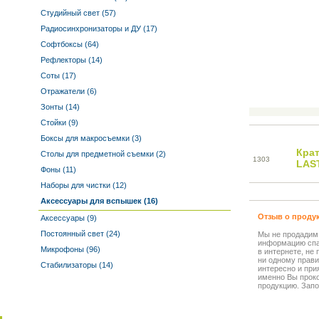
Студийный свет (57)
Радиосинхронизаторы и ДУ (17)
Софтбоксы (64)
Рефлекторы (14)
Соты (17)
Отражатели (6)
Зонты (14)
Стойки (9)
Боксы для макросъемки (3)
Кра
Столы для предметной съемки (2)
13
03
LAS
Фоны (11)
Наборы для чистки (12)
Аксессуары для вспышек (16)
Отзыв о проду
Аксессуары (9)
Постоянный свет (24)
Мы не продадим
информацию спа
Микрофоны (96)
в интернете, не
ни одному прави
Стабилизаторы (14)
интересно и прия
именно Вы прок
продукцию. Запо