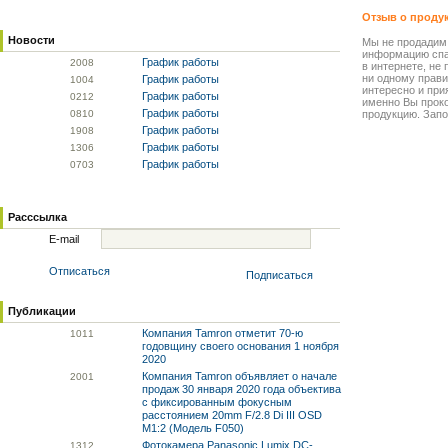
Отзыв о проду
Новости
Мы не продадим
информацию спа
График работы
20
08
в интернете, не
ни одному прави
График работы
10
04
интересно и прия
График работы
02
12
именно Вы прок
График работы
08
10
продукцию. Запо
График работы
19
08
График работы
13
06
График работы
07
03
Расссылка
E-mail
Отписаться
Подписаться
Публикации
Компания Tamron отметит 70-ю
10
11
годовщину своего основания 1 ноября
2020
Компания Tamron объявляет о начале
20
01
продаж 30 января 2020 года объектива
с фиксированным фокусным
расстоянием 20mm F/2.8 Di III OSD
M1:2 (Модель F050)
Фотокамера Panasonic Lumix DC-
13
12