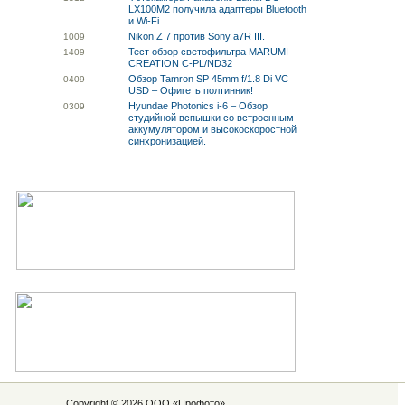
LX100M2 получила адаптеры Bluetooth
и Wi-Fi
Nikon Z 7 против Sony a7R III.
10
09
Тест обзор светофильтра MARUMI
14
09
CREATION C-PL/ND32
Обзор Tamron SP 45mm f/1.8 Di VC
04
09
USD – Офигеть полтинник!
Hyundae Photonics i-6 – Обзор
03
09
студийной вспышки со встроенным
аккумулятором и высокоскоростной
синхронизацией.
Copyright © 2026 ООО «
Профото
»