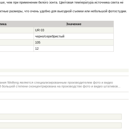
ше, чем при применении белого зонта. Цветовая температура источника света не
актные размеры, что очень удобно для выездной съемки или небольшой фотостудии.
тика
Значение
UR 03
черно/серебристый
105
12
ания Weifeng является специализированным производителем фото и видео
В большей степени сконцентрирована на производстве фото и видео штативов...