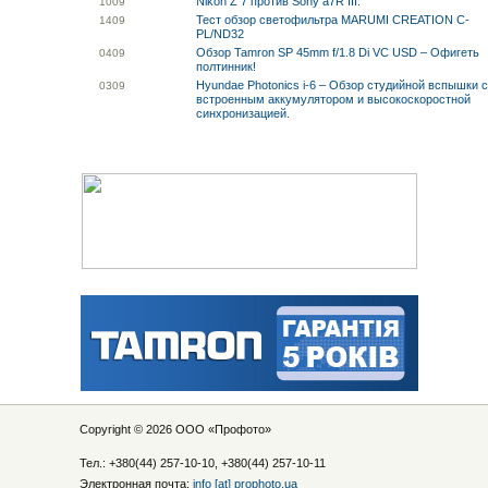
Nikon Z 7 против Sony a7R III.
10
09
Тест обзор светофильтра MARUMI CREATION C-
14
09
PL/ND32
Обзор Tamron SP 45mm f/1.8 Di VC USD – Офигеть
04
09
полтинник!
Hyundae Photonics i-6 – Обзор студийной вспышки 
03
09
встроенным аккумулятором и высокоскоростной
синхронизацией.
Copyright © 2026 ООО «
Профото
»
Тел.: +380(44) 257-10-10, +380(44) 257-10-11
Электронная почта:
info [at] prophoto.ua