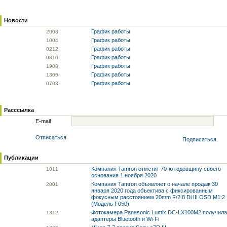
Новости
График работы
20
08
График работы
10
04
График работы
02
12
График работы
08
10
График работы
19
08
График работы
13
06
График работы
07
03
Расссылка
E-mail
Отписаться
Подписаться
Публикации
Компания Tamron отметит 70-ю годовщину своего
10
11
основания 1 ноября 2020
Компания Tamron объявляет о начале продаж 30
20
01
января 2020 года объектива с фиксированным
фокусным расстоянием 20mm F/2.8 Di III OSD M1:2
(Модель F050)
Фотокамера Panasonic Lumix DC-LX100M2 получила
13
12
адаптеры Bluetooth и Wi-Fi