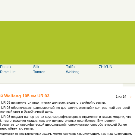
Photex
Slik
Tolifo
ZHIYUN
Rime Lite
Tamron
Weifeng
→
ый
Weifeng
105 см UR 03
1 из 14
 UR 03 применяется практически для всех видов студийной съемки.
 UR 03 обеспечивает равномерный, но достаточно жесткий и контрастный световой
лнечный свет в безоблачный день.
 UR 03 создает на портретах круглые рефлекторные отражения в глазах модели, что
й, чем отражения квадратных или прямоугольных софтбоксов. Внутренняя
03 отличается специфической шероховатой поверхностью, способствующей более
ению объекта съемки.
висимости от поставленных задач, может служить как рисующим, так и заполняющим.