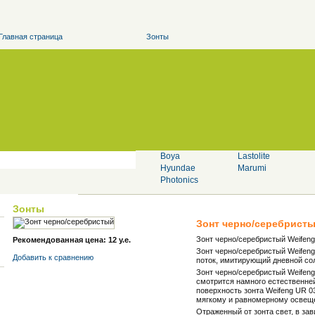
Главная страница
Зонты
Boya
Lastolite
Hyundae
Marumi
Photonics
Зонты
Зонт черно/серебрист
Зонт черно/серебристый Weifeng
Рекомендованная цена: 12 у.е.
Зонт черно/серебристый Weifeng
Добавить к cравнению
поток, имитирующий дневной со
Зонт черно/серебристый Weifeng
смотрится намного естественне
поверхность зонта Weifeng UR 
мягкому и равномерному освещ
Отраженный от зонта свет, в за