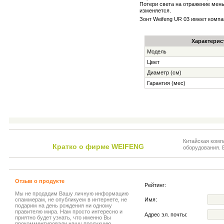
Потери света на отражение мень
изменяется.
Зонт Weifeng UR 03 имеет комп
Характерис
Модель
Цвет
Диаметр (см)
Гарантия (мес)
Китайская комп
Кратко о фирме WEIFENG
оборудования. 
Отзыв о продукте
Рейтинг:
Мы не продадим Вашу личную информацию
спаммерам, не опубликуем в интернете, не
Имя:
подарим на день рождения ни одному
правителю мира. Нам просто интересно и
Адрес эл. почты:
приятно будет узнать, что именно Вы
прокомментировали нашу продукцию.