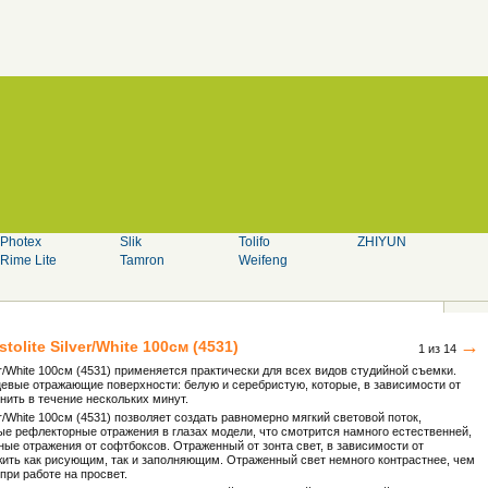
Photex
Slik
Tolifo
ZHIYUN
Rime Lite
Tamron
Weifeng
→
stolite
Silver/White 100см (4531)
1 из 14
ver/White 100см (4531) применяется практически для всех видов студийной съемки.
янцевые отражающие поверхности: белую и серебристую, которые, в зависимости от
ить в течение нескольких минут.
ver/White 100см (4531) позволяет создать равномерно мягкий световой поток,
ые рефлекторные отражения в глазах модели, что смотрится намного естественней,
ые отражения от софтбоксов. Отраженный от зонта свет, в зависимости от
жить как рисующим, так и заполняющим. Отраженный свет немного контрастнее, чем
при работе на просвет.