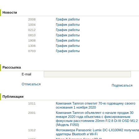
Новости
График работы
20
08
График работы
10
04
График работы
02
12
График работы
08
10
График работы
19
08
График работы
13
06
График работы
07
03
Расссылка
E-mail
Отписаться
Подписаться
Публикации
Компания Tamron отметит 70-ю годовщину своего
10
11
основания 1 ноября 2020
Компания Tamron объявляет о начале продаж 30
20
01
января 2020 года объектива с фиксированным
фокусным расстоянием 20mm F/2.8 Di III OSD M1:2
(Модель F050)
Фотокамера Panasonic Lumix DC-LX100M2 получила
13
12
адаптеры Bluetooth и Wi-Fi