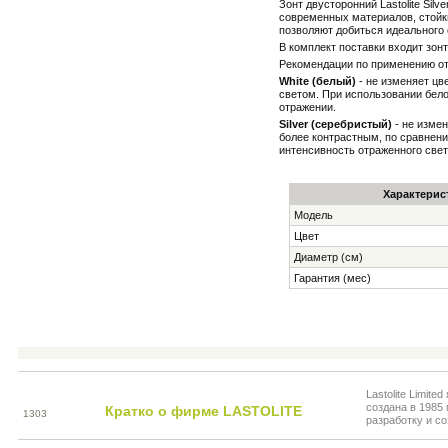
Зонт двусторонний Lastolite Sil
современных материалов, стойк
позволяют добиться идеального
В комплект поставки входит зонт
Рекомендации по применению от
White (белый)
- не изменяет цв
светом. При использовании бел
отражении.
Silver (серебристый)
- не измен
более контрастным, по сравнен
интенсивность отраженного свет
Характерис
Модель
Цвет
Диаметр (см)
Гарантия (мес)
Lastolite Limi
создана в 1985 
Кратко о фирме LASTOLITE
13
03
разработку и со