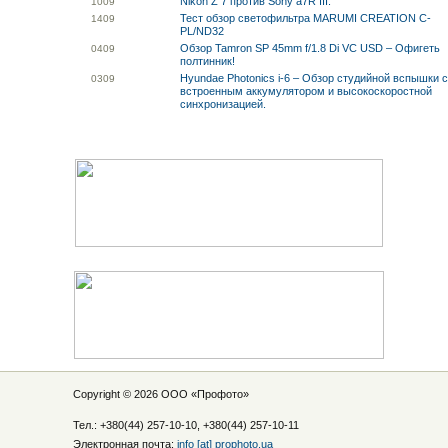
Nikon Z 7 против Sony a7R III.
10
09
Тест обзор светофильтра MARUMI CREATION C-
14
09
PL/ND32
Обзор Tamron SP 45mm f/1.8 Di VC USD – Офигеть
04
09
полтинник!
Hyundae Photonics i-6 – Обзор студийной вспышки 
03
09
встроенным аккумулятором и высокоскоростной
синхронизацией.
Copyright © 2026 ООО «
Профото
»
Тел.: +380(44) 257-10-10, +380(44) 257-10-11
Электронная почта:
info [at] prophoto.ua