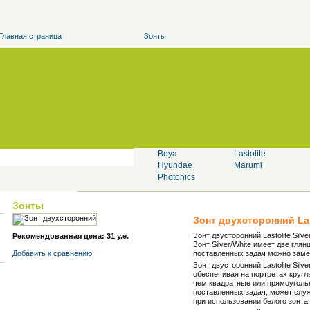
Главная страница
Зонты
Boya
Lastolite
Hyundae
Marumi
Photonics
Зонты
Зонт двухсторонний
La
Зонт двусторонний Lastolite Sil
Рекомендованная цена: 31 у.е.
Зонт Silver/White имеет две гл
Добавить к cравнению
поставленных задач можно замен
Зонт двусторонний Lastolite Sil
обеспечивая на портретах кругл
чем квадратные или прямоугольн
поставленных задач, может слу
при использовании белого зонта 