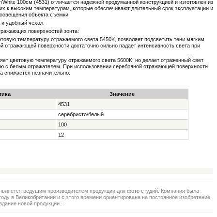
ver/White 100см (4531) отличается надежной продуманной конструкцией и изготовлен из
их к высоким температурам, которые обеспечивают длительный срок эксплуатации и
 освещения объекта съемки.
 и удобный чехол.
ражающих поверхностей зонта:
етовую температуру отражаемого света 5450K, позволяет подсветить тени мягким
ой отражающей поверхности достаточно сильно падает интенсивность света при
яет цветовую температуру отражаемого света 5600K, но делает отраженный свет
ию с белым отражателем. При использовании серебряной отражающей поверхности
а снижается незначительно.
тика
Значение
4531
серебристо/белый
100
12
ted является ведущим производителем продукции для фото студий. Компания была
году в Великобритании и с этого времени ориентирована на постоянное изобретение,
здание новой продукции...