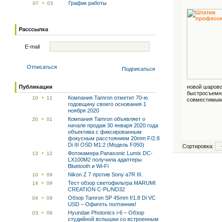
График работы
07
03
Расссылка
E-mail
Отписаться
Подписаться
Публикации
новой шарово
быстросъемн
Компания Tamron отметит 70-ю
10
11
совместимым 
годовщину своего основания 1
ноября 2020
Компания Tamron объявляет о
20
01
начале продаж 30 января 2020 года
объектива с фиксированным
фокусным расстоянием 20mm F/2.8
Di III OSD M1:2 (Модель F050)
Сортировка:
Фотокамера Panasonic Lumix DC-
13
12
LX100M2 получила адаптеры
Bluetooth и Wi-Fi
Nikon Z 7 против Sony a7R III.
10
09
Тест обзор светофильтра MARUMI
14
09
CREATION C-PL/ND32
Обзор Tamron SP 45mm f/1.8 Di VC
04
09
USD – Офигеть полтинник!
Hyundae Photonics i-6 – Обзор
03
09
студийной вспышки со встроенным