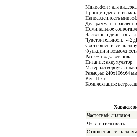
Микрофон : для видеок
Принцип действия: кон
Направленность микро
Диаграмма направленно
Номинальное сопротивл
Частотный диапазон:
2
Чувствительность: -42 д
Соотношение сигнал/шу
Функции и возможности
Разъем подключения:
m
Питание: аккумулятор
Материал корпуса: плас
Размеры: 240x106x64 м
Вес: 117 г
Комплектация: ветроза
Характер
Частотный диапазон
Чувствительность
Отношение сигнал/шу