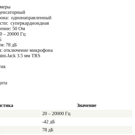
амеры
денсаторный
фона: однонаправленный
сти: суперкардиоидная
ение: 50 Ом
0 – 20000 Гц
Б
м: 78 дБ
: отключение микрофона
ini-Jack 3.5 мм TRS
тик
м
щита
истика
Значение
20 – 20000 Гц
-42 дБ
м
78 дБ