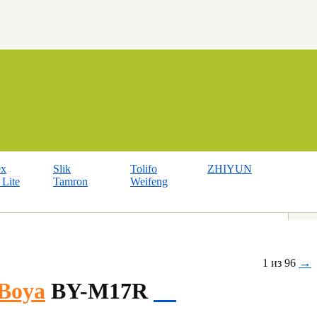
ex
Slik
Tolifo
ZHIYUN
Lite
Tamron
Weifeng
→
1 из 96
Boya
BY-M17R