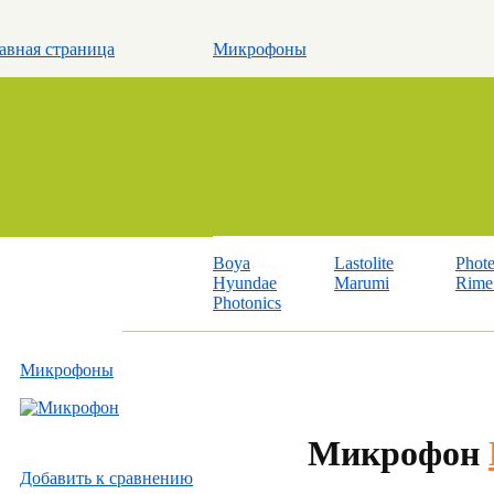
авная страница
Микрофоны
Boya
Lastolite
Phot
Hyundae
Marumi
Rime 
Photonics
Микрофоны
Микрофон
Добавить к cравнению