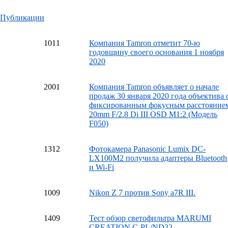
Публикации
10
11
Компания Tamron отметит 70-ю
годовщину своего основания 1 ноября
2020
20
01
Компания Tamron объявляет о начале
продаж 30 января 2020 года объектива 
фиксированным фокусным расстояние
20mm F/2.8 Di III OSD M1:2 (Модель
F050)
13
12
Фотокамера Panasonic Lumix DC-
LX100M2 получила адаптеры Bluetooth
и Wi-Fi
10
09
Nikon Z 7 против Sony a7R III.
14
09
Тест обзор светофильтра MARUMI
CREATION C-PL/ND32