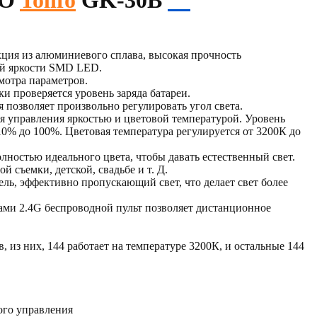
RO
Tolifo
GK-30B
укция из алюминиевого сплава, высокая прочность
ой яркости SMD LED.
мотра параметров.
и проверяется уровень заряда батареи.
 позволяет произвольно регулировать угол света.
ля управления яркостью и цветовой температурой. Уровень
10% до 100%. Цветовая температура регулируется от 3200К до
лностью идеального цвета, чтобы давать естественный свет.
й съемки, детской, свадьбе и т. Д.
ель, эффективно пропускающий свет, что делает свет более
лами 2.4G беспроводной пульт позволяет дистанционное
, из них, 144 работает на температуре 3200К, и остальные 144
ого управления