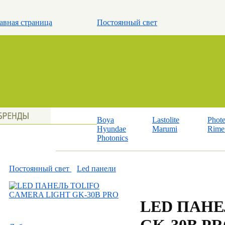
авная страница
Постоянный свет
Boya
Lastolite
Phot
Hyundae
Marumi
Rime 
Photonics
Постоянный свет
Led панели
LED ПАНЕ