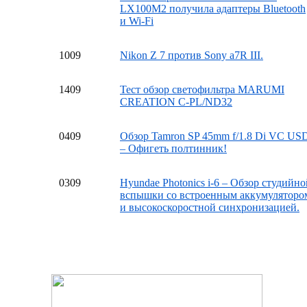
LX100M2 получила адаптеры Bluetooth
и Wi-Fi
10
09
Nikon Z 7 против Sony a7R III.
14
09
Тест обзор светофильтра MARUMI
CREATION C-PL/ND32
04
09
Обзор Tamron SP 45mm f/1.8 Di VC US
– Офигеть полтинник!
03
09
Hyundae Photonics i-6 – Обзор студийно
вспышки со встроенным аккумуляторо
и высокоскоростной синхронизацией.