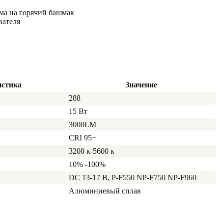
йма на горячий башмак
вателя
истика
Значение
288
15 Вт
3000LM
CRI 95+
3200 к-5600 к
10% -100%
DC 13-17 В, P-F550 NP-F750 NP-F960
Алюминиевый сплав