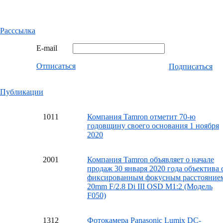
Расссылка
E-mail
Отписаться
Подписаться
Публикации
10
11
Компания Tamron отметит 70-ю
годовщину своего основания 1 ноября
2020
20
01
Компания Tamron объявляет о начале
продаж 30 января 2020 года объектива 
фиксированным фокусным расстояние
20mm F/2.8 Di III OSD M1:2 (Модель
F050)
13
12
Фотокамера Panasonic Lumix DC-