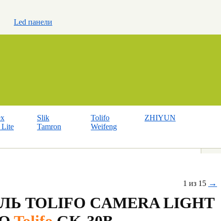
Led панели
ex
Slik
Tolifo
ZHIYUN
Lite
Tamron
Weifeng
→
1 из 15
ЛЬ TOLIFO CAMERA LIGHT