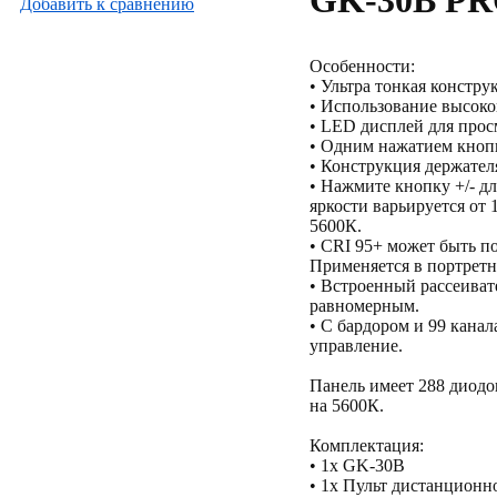
GK-30B P
Добавить к cравнению
Особенности:
• Ультра тонкая констр
• Использование высок
• LED дисплей для прос
• Одним нажатием кнопк
• Конструкция держателя
• Нажмите кнопку +/- д
яркости варьируется от 
5600К.
• CRI 95+ может быть по
Применяется в портретно
• Встроенный рассеиват
равномерным.
• С бардором и 99 кана
управление.
Панель имеет 288 диодов
на 5600К.
Комплектация:
• 1x GK-30B
• 1x Пульт дистанционн