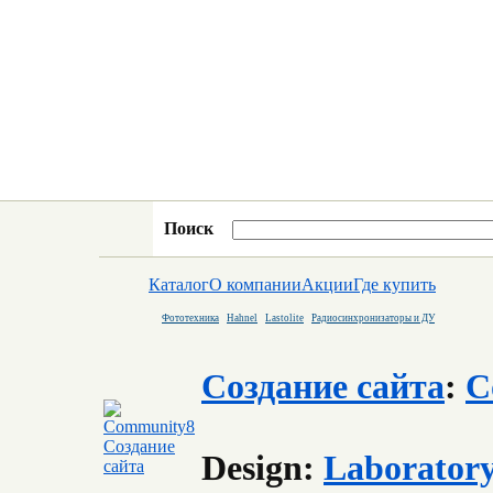
Поиск
Каталог
О компании
Акции
Где купить
Фототехника
Hahnel
Lastolite
Радиосинхронизаторы и ДУ
Создание сайта
:
C
Design:
Laborator