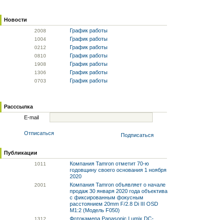
Новости
График работы
20
08
График работы
10
04
График работы
02
12
График работы
08
10
График работы
19
08
График работы
13
06
График работы
07
03
Расссылка
E-mail
Отписаться
Подписаться
Публикации
Компания Tamron отметит 70-ю
10
11
годовщину своего основания 1 ноября
2020
Компания Tamron объявляет о начале
20
01
продаж 30 января 2020 года объектива
с фиксированным фокусным
расстоянием 20mm F/2.8 Di III OSD
M1:2 (Модель F050)
Фотокамера Panasonic Lumix DC-
13
12