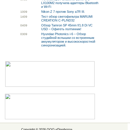
LX100M2 получила адаптеры Bluetooth
и Wi-Fi
Nikon Z 7 против Sony a7R III.
10
09
Тест обзор светофильтра MARUMI
14
09
CREATION C-PL/ND32
Обзор Tamron SP 45mm f/1.8 Di VC
04
09
USD – Офигеть полтинник!
Hyundae Photonics i-6 – Обзор
03
09
студийной вспышки со встроенным
аккумулятором и высокоскоростной
синхронизацией.
Copyright © 2026 ООО «
Профото
»