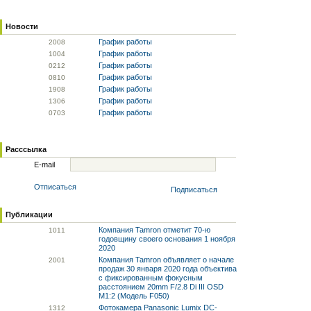
Новости
График работы
20
08
График работы
10
04
График работы
02
12
График работы
08
10
График работы
19
08
График работы
13
06
График работы
07
03
Расссылка
E-mail
Отписаться
Подписаться
Публикации
Компания Tamron отметит 70-ю
10
11
годовщину своего основания 1 ноября
2020
Компания Tamron объявляет о начале
20
01
продаж 30 января 2020 года объектива
с фиксированным фокусным
расстоянием 20mm F/2.8 Di III OSD
M1:2 (Модель F050)
Фотокамера Panasonic Lumix DC-
13
12