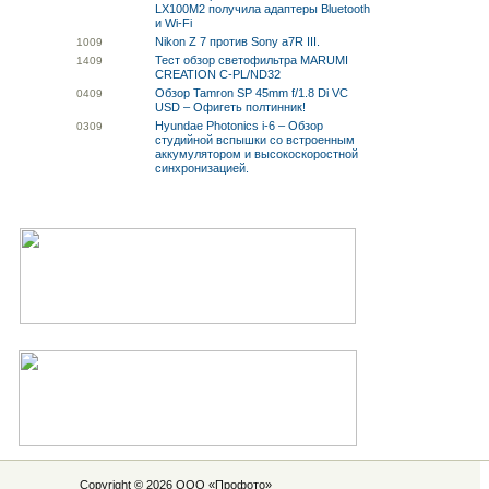
LX100M2 получила адаптеры Bluetooth
и Wi-Fi
Nikon Z 7 против Sony a7R III.
10
09
Тест обзор светофильтра MARUMI
14
09
CREATION C-PL/ND32
Обзор Tamron SP 45mm f/1.8 Di VC
04
09
USD – Офигеть полтинник!
Hyundae Photonics i-6 – Обзор
03
09
студийной вспышки со встроенным
аккумулятором и высокоскоростной
синхронизацией.
Copyright © 2026 ООО «
Профото
»