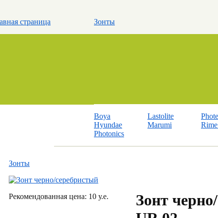
авная страница
Зонты
Boya
Lastolite
Phot
Hyundae
Marumi
Rime 
Photonics
Зонты
Зонт черно
Рекомендованная цена: 10 у.е.