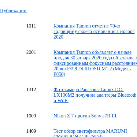
Публикации
10
11
Компания Tamron отметит 70-ю
годовщину своего основания 1 ноября
2020
20
01
Компания Tamron объявляет о начале
продаж 30 января 2020 года объектива 
фиксированным фокусным расстояние
20mm F/2.8 Di III OSD M1:2 (Модель
F050)
13
12
Фотокамера Panasonic Lumix DC-
LX100M2 получила адаптеры Bluetooth
и Wi-Fi
10
09
Nikon Z 7 против Sony a7R III.
14
09
Тест обзор светофильтра MARUMI
CREATION C-PL/ND32