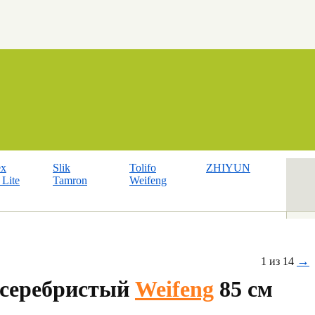
ex
Slik
Tolifo
ZHIYUN
Lite
Tamron
Weifeng
→
1 из 14
/серебристый
Weifeng
85 см