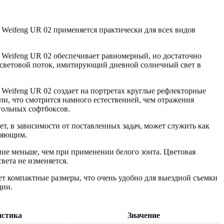
 Weifeng UR 02 применяется практически для всех видов
 Weifeng UR 02 обеспечивает равномерный, но достаточно
 световой поток, имитирующий дневной солнечный свет в
 Weifeng UR 02 создает на портретах круглые рефлекторные
ли, что смотрится намного естественней, чем отражения
гольных софтбоксов.
ет, в зависимости от поставленных задач, может служить как
няющим.
ние меньше, чем при применении белого зонта. Цветовая
вета не изменяется.
ет компактные размеры, что очень удобно для выездной съемки
дии.
истика
Значение