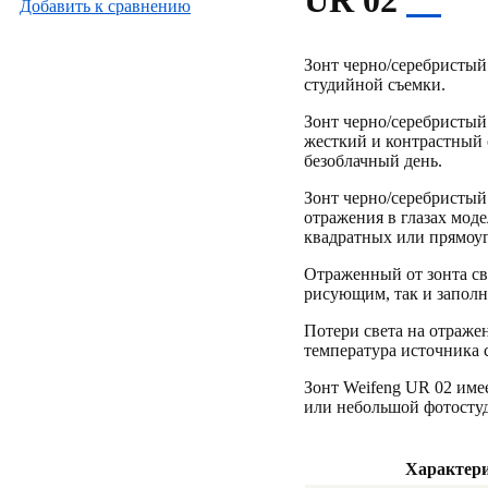
UR 02
Добавить к cравнению
Зонт черно/серебристый
студийной съемки.
Зонт черно/серебристый
жесткий и контрастный
безоблачный день.
Зонт черно/серебристый
отражения в глазах моде
квадратных или прямоу
Отраженный от зонта св
рисующим, так и запол
Потери света на отраже
температура источника с
Зонт Weifeng UR 02 име
или небольшой фотосту
Характер