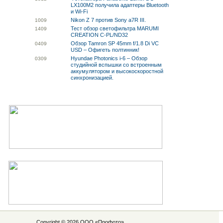
LX100M2 получила адаптеры Bluetooth
и Wi-Fi
Nikon Z 7 против Sony a7R III.
10
09
Тест обзор светофильтра MARUMI
14
09
CREATION C-PL/ND32
Обзор Tamron SP 45mm f/1.8 Di VC
04
09
USD – Офигеть полтинник!
Hyundae Photonics i-6 – Обзор
03
09
студийной вспышки со встроенным
аккумулятором и высокоскоростной
синхронизацией.
Copyright © 2026 ООО «
Профото
»