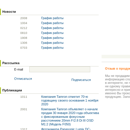
Новости
График работы
20
08
График работы
10
04
График работы
02
12
График работы
08
10
График работы
19
08
График работы
13
06
График работы
07
03
Расссылка
Отзыв о проду
E-mail
Мы не продадим
Отписаться
информацию спа
Подписаться
в интернете, не
ни одному прави
интересно и прия
Публикации
именно Вы прок
Компания Tamron отметит 70-ю
продукцию. Запо
10
11
годовщину своего основания 1 ноября
2020
Компания Tamron объявляет о начале
20
01
продаж 30 января 2020 года объектива
с фиксированным фокусным
расстоянием 20mm F/2.8 Di III OSD
M1:2 (Модель F050)
Фотокамера Panasonic Lumix DC-
13
12