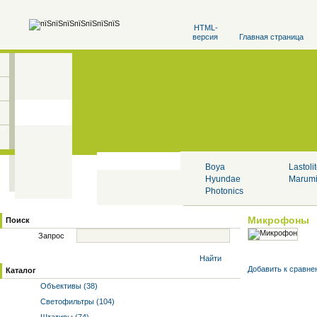
HTML-
версия
Главная страница
Boya
Lastoli
Hyundae
Marum
Photonics
Микрофоны
Поиск
Запрос
Найти
Добавить к cравне
Каталог
Объективы (38)
Светофильтры (104)