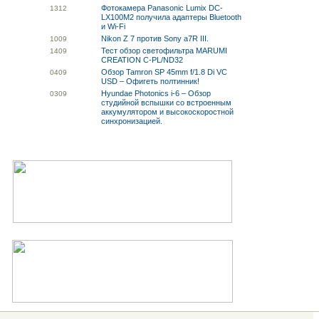
Фотокамера Panasonic Lumix DC-
13
12
LX100M2 получила адаптеры Bluetooth
и Wi-Fi
Nikon Z 7 против Sony a7R III.
10
09
Тест обзор светофильтра MARUMI
14
09
CREATION C-PL/ND32
Обзор Tamron SP 45mm f/1.8 Di VC
04
09
USD – Офигеть полтинник!
Hyundae Photonics i-6 – Обзор
03
09
студийной вспышки со встроенным
аккумулятором и высокоскоростной
синхронизацией.