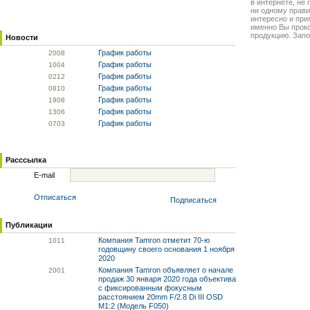
в интернете, не
ни одному прави
интересно и прия
именно Вы прок
продукцию. Запо
Новости
График работы
20
08
График работы
10
04
График работы
02
12
График работы
08
10
График работы
19
08
График работы
13
06
График работы
07
03
Расссылка
E-mail
Отписаться
Подписаться
Публикации
Компания Tamron отметит 70-ю
10
11
годовщину своего основания 1 ноября
2020
Компания Tamron объявляет о начале
20
01
продаж 30 января 2020 года объектива
с фиксированным фокусным
расстоянием 20mm F/2.8 Di III OSD
M1:2 (Модель F050)