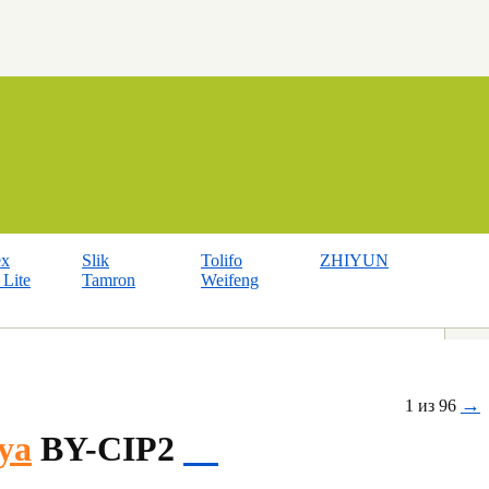
ex
Slik
Tolifo
ZHIYUN
Lite
Tamron
Weifeng
→
1 из 96
ya
BY-CIP2