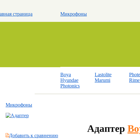
авная страница
Микрофоны
Boya
Lastolite
Phot
Hyundae
Marumi
Rime 
Photonics
Микрофоны
Адаптер
Bo
Добавить к cравнению