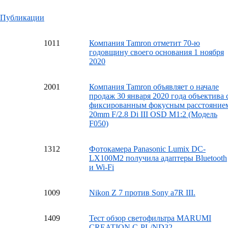
Публикации
10
11
Компания Tamron отметит 70-ю
годовщину своего основания 1 ноября
2020
20
01
Компания Tamron объявляет о начале
продаж 30 января 2020 года объектива 
фиксированным фокусным расстояние
20mm F/2.8 Di III OSD M1:2 (Модель
F050)
13
12
Фотокамера Panasonic Lumix DC-
LX100M2 получила адаптеры Bluetooth
и Wi-Fi
10
09
Nikon Z 7 против Sony a7R III.
14
09
Тест обзор светофильтра MARUMI
CREATION C-PL/ND32