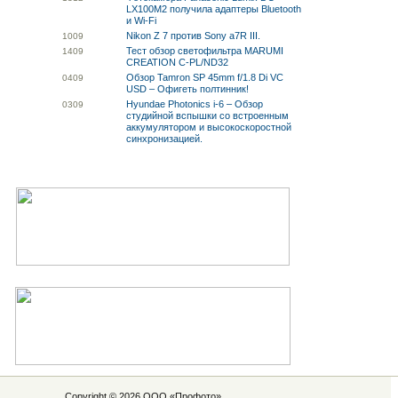
LX100M2 получила адаптеры Bluetooth
и Wi-Fi
Nikon Z 7 против Sony a7R III.
10
09
Тест обзор светофильтра MARUMI
14
09
CREATION C-PL/ND32
Обзор Tamron SP 45mm f/1.8 Di VC
04
09
USD – Офигеть полтинник!
Hyundae Photonics i-6 – Обзор
03
09
студийной вспышки со встроенным
аккумулятором и высокоскоростной
синхронизацией.
Copyright © 2026 ООО «
Профото
»