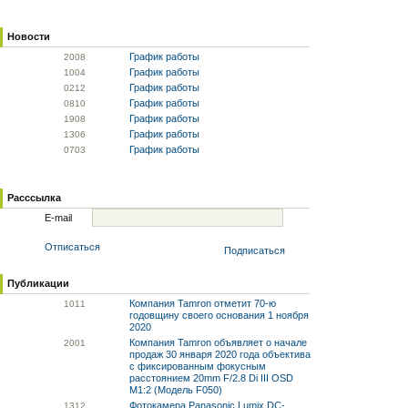
Новости
График работы
20
08
График работы
10
04
График работы
02
12
График работы
08
10
График работы
19
08
График работы
13
06
График работы
07
03
Расссылка
E-mail
Отписаться
Подписаться
Публикации
Компания Tamron отметит 70-ю
10
11
годовщину своего основания 1 ноября
2020
Компания Tamron объявляет о начале
20
01
продаж 30 января 2020 года объектива
с фиксированным фокусным
расстоянием 20mm F/2.8 Di III OSD
M1:2 (Модель F050)
Фотокамера Panasonic Lumix DC-
13
12