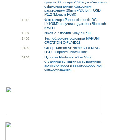
продаж 30 января 2020 года объектива
с фиксированным фокусным
расстоянием 20mm F/2.8 Di III OSD
M1:2 (Модель F050)
Фотокамера Panasonic Lumix DC-
13
12
LX100M2 получила адаптеры Bluetooth
и Wi-Fi
Nikon Z 7 против Sony a7R III.
10
09
Тест обзор светофильтра MARUMI
14
09
CREATION C-PL/ND32
Обзор Tamron SP 45mm f/1.8 Di VC
04
09
USD – Офигеть полтинник!
Hyundae Photonics i-6 – Обзор
03
09
студийной вспышки со встроенным
аккумулятором и высокоскоростной
синхронизацией.