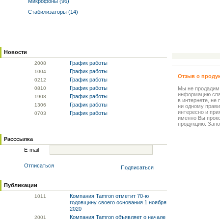
Микрофоны (96)
Стабилизаторы (14)
Новости
График работы
20
08
График работы
10
04
Отзыв о проду
График работы
02
12
График работы
08
10
Мы не продадим
информацию спа
График работы
19
08
в интернете, не
График работы
13
06
ни одному прави
интересно и прия
График работы
07
03
именно Вы прок
продукцию. Запо
Расссылка
E-mail
Отписаться
Подписаться
Публикации
Компания Tamron отметит 70-ю
10
11
годовщину своего основания 1 ноября
2020
Компания Tamron объявляет о начале
20
01