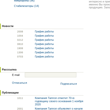
Микрофоны (96)
интересно и прия
именно Вы прок
Стабилизаторы (14)
продукцию. Запо
Новости
График работы
20
08
График работы
10
04
График работы
02
12
График работы
08
10
График работы
19
08
График работы
13
06
График работы
07
03
Расссылка
E-mail
Отписаться
Подписаться
Публикации
Компания Tamron отметит 70-ю
10
11
годовщину своего основания 1 ноября
2020
Компания Tamron объявляет о начале
20
01