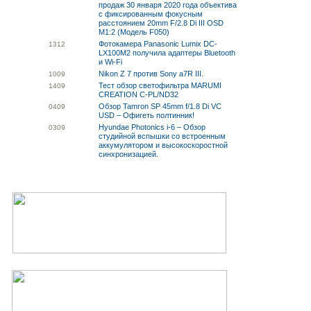
продаж 30 января 2020 года объектива
с фиксированным фокусным
расстоянием 20mm F/2.8 Di III OSD
M1:2 (Модель F050)
Фотокамера Panasonic Lumix DC-
13
12
LX100M2 получила адаптеры Bluetooth
и Wi-Fi
Nikon Z 7 против Sony a7R III.
10
09
Тест обзор светофильтра MARUMI
14
09
CREATION C-PL/ND32
Обзор Tamron SP 45mm f/1.8 Di VC
04
09
USD – Офигеть полтинник!
Hyundae Photonics i-6 – Обзор
03
09
студийной вспышки со встроенным
аккумулятором и высокоскоростной
синхронизацией.