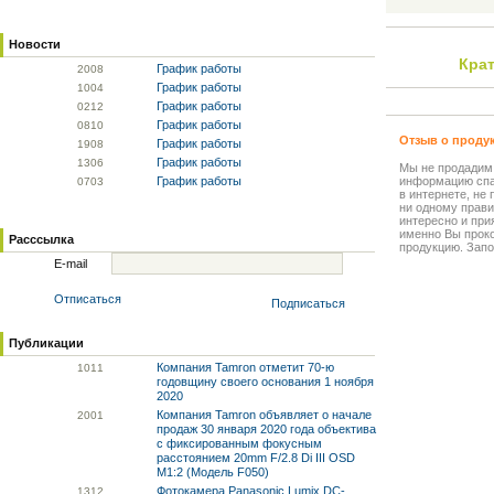
Новости
Крат
График работы
20
08
График работы
10
04
График работы
02
12
График работы
08
10
Отзыв о проду
График работы
19
08
График работы
13
06
Мы не продадим
График работы
информацию спа
07
03
в интернете, не
ни одному прави
интересно и прия
именно Вы прок
Расссылка
продукцию. Запо
E-mail
Отписаться
Подписаться
Публикации
Компания Tamron отметит 70-ю
10
11
годовщину своего основания 1 ноября
2020
Компания Tamron объявляет о начале
20
01
продаж 30 января 2020 года объектива
с фиксированным фокусным
расстоянием 20mm F/2.8 Di III OSD
M1:2 (Модель F050)
Фотокамера Panasonic Lumix DC-
13
12