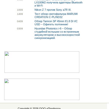
LX100M2 получила адаптеры Bluetooth
и Wi-Fi
Nikon Z 7 против Sony a7R III.
10
09
Тест обзор светофильтра MARUMI
14
09
CREATION C-PL/ND32
Обзор Tamron SP 45mm f/1.8 Di VC
04
09
USD – Офигеть полтинник!
Hyundae Photonics i-6 – Обзор
03
09
студийной вспышки со встроенным
аккумулятором и высокоскоростной
синхронизацией.
Copyright © 2026 ООО «
Профото
»