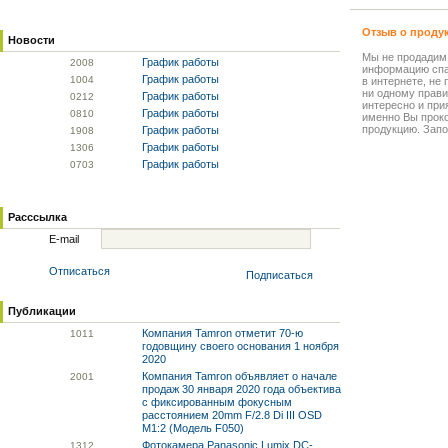
Отзыв о проду
Новости
Мы не продадим
График работы
20
08
информацию спа
График работы
10
04
в интернете, не
ни одному прави
График работы
02
12
интересно и прия
График работы
08
10
именно Вы прок
продукцию. Запо
График работы
19
08
График работы
13
06
График работы
07
03
Расссылка
E-mail
Отписаться
Подписаться
Публикации
Компания Tamron отметит 70-ю
10
11
годовщину своего основания 1 ноября
2020
Компания Tamron объявляет о начале
20
01
продаж 30 января 2020 года объектива
с фиксированным фокусным
расстоянием 20mm F/2.8 Di III OSD
M1:2 (Модель F050)
Фотокамера Panasonic Lumix DC-
13
12