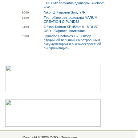
LX100M2 получила адаптеры Bluetooth
и Wi-Fi
Nikon Z 7 против Sony a7R III.
10
09
Тест обзор светофильтра MARUMI
14
09
CREATION C-PL/ND32
Обзор Tamron SP 45mm f/1.8 Di VC
04
09
USD – Офигеть полтинник!
Hyundae Photonics i-6 – Обзор
03
09
студийной вспышки со встроенным
аккумулятором и высокоскоростной
синхронизацией.
Copyright © 2026 ООО «
Профото
»