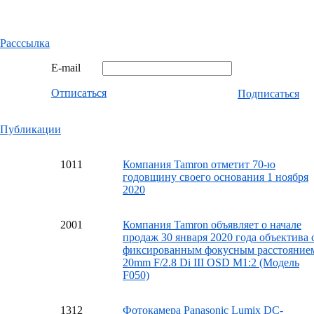
Расссылка
E-mail
Отписаться
Подписаться
Публикации
10
11
Компания Tamron отметит 70-ю
годовщину своего основания 1 ноября
2020
20
01
Компания Tamron объявляет о начале
продаж 30 января 2020 года объектива 
фиксированным фокусным расстояние
20mm F/2.8 Di III OSD M1:2 (Модель
F050)
13
12
Фотокамера Panasonic Lumix DC-