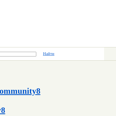
Найти
ommunity8
y8