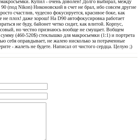
макросъемки. Купил - очень доволен! Долго выбирал, между
90 (под Nikon) Никоновский в счет не брал, ибо совсем другие
просто счастлив, чудесно фокусируется, красивое боке, как
е не плох! даже хорош! На D90 автофокусировка работает
раться не буду, байонет четко сидит, как влитой. Корпус,
ссовый, но честно признаюсь вообще не смущает. Вобщем
у сумму (460-520$) стеклышко для макросьемки (1:1) и портрета
стью себя оправдывает, не жалею нисколько за потраченные
рите - жалеть не будете. Написал от чистого сердца. Целую ;)