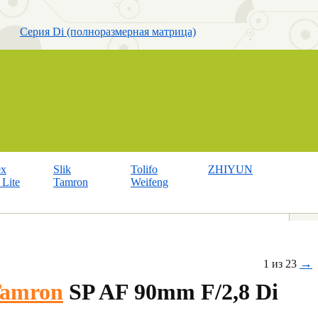
Серия Di (полноразмерная матрица)
ex
Slik
Tolifo
ZHIYUN
Lite
Tamron
Weifeng
→
1 из 23
amron
SP AF 90mm F/2,8 Di