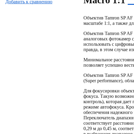
Macro 1:1
Добавить к cравнению
Объектив Tamron SP AF 
масштабе 1:1, а также 
Объектив Tamron SP AF 
аналоговых фотокамер с
использовать с цифров
правда, в этом случае и
Минимальное расстояние
позволяет успешно вести
Объектив Tamron SP AF 
(Super performance), о
Для фокусировки объект
фокуса. Такую возможн
контроль), которая дает
режиме автофокуса. Кро
обеспечения надежного 
Переключатель диапазо
соответствует расстояни
0,29 м до 0,45 м, соотв
в выбранном диапазоне.