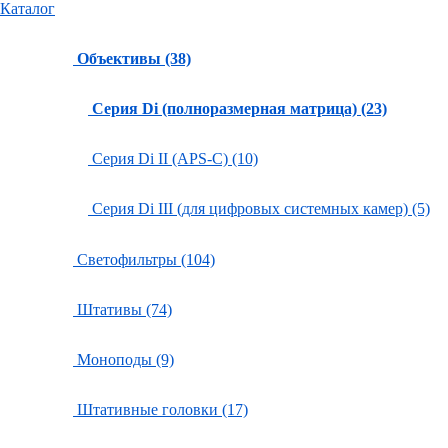
Каталог
Объективы (38)
Серия Di (полноразмерная матрица) (23)
Серия Di II (APS-C) (10)
Серия Di III (для цифровых системных камер) (5)
Светофильтры (104)
Штативы (74)
Моноподы (9)
Штативные головки (17)