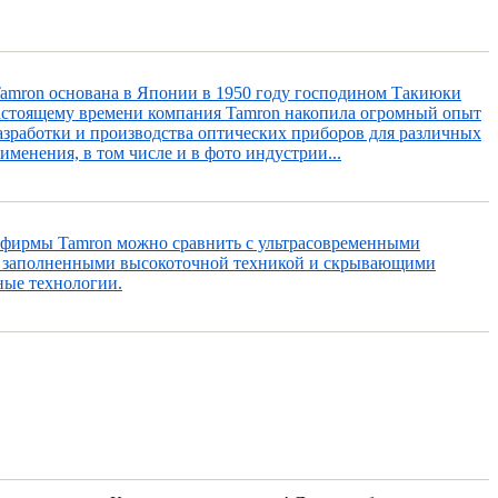
amron основана в Японии в 1950 году господином Такиюки
астоящему времени компания Tamron накопила огромный опыт
разработки и производства оптических приборов для различных
именения, в том числе и в фото индустрии...
фирмы Tamron можно сравнить с ультрасовременными
 заполненными высокоточной техникой и скрывающими
ные технологии.