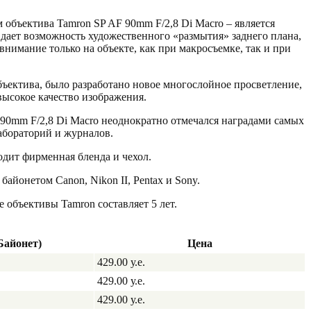
бъектива Tamron SP AF 90mm F/2,8 Di Macro – является
я дает возможность художественного «размытия» заднего плана,
внимание только на объекте, как при макросъемке, так и при
бъектива, было разработано новое многослойное просветление,
высокое качество изображения.
90mm F/2,8 Di Macro неоднократно отмечался наградами самых
абораторий и журналов.
одит фирменная бленда и чехол.
байонетом Canon, Nikon II, Pentax и Sony.
 объективы Tamron составляет 5 лет.
Байонет)
Цена
429.00 у.е.
429.00 у.е.
429.00 у.е.