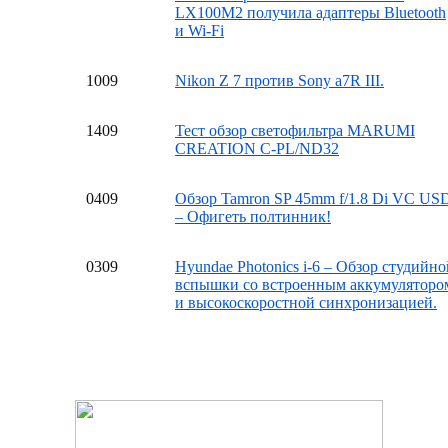
LX100M2 получила адаптеры Bluetooth
и Wi-Fi
10
09
Nikon Z 7 против Sony a7R III.
14
09
Тест обзор светофильтра MARUMI
CREATION C-PL/ND32
04
09
Обзор Tamron SP 45mm f/1.8 Di VC US
– Офигеть полтинник!
03
09
Hyundae Photonics i-6 – Обзор студийно
вспышки со встроенным аккумуляторо
и высокоскоростной синхронизацией.