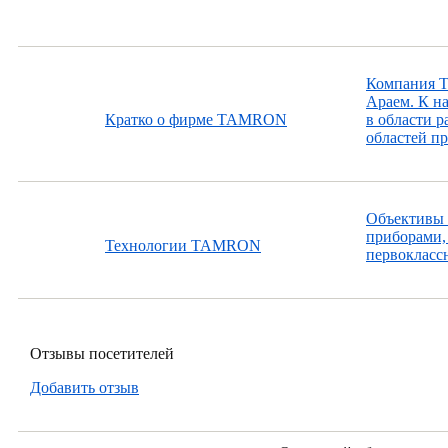
Компания T
Араем. К н
Кратко о фирме TAMRON
в области 
областей пр
Объективы 
приборами,
Технологии TAMRON
первокласс
Отзывы посетителей
Добавить отзыв