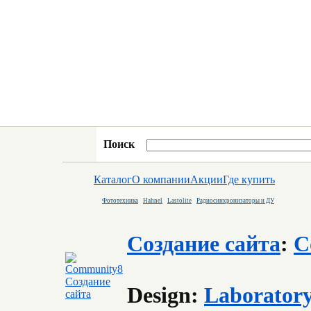
Поиск
Каталог
О компании
Акции
Где купить
Фототехника
Hahnel
Lastolite
Радиосинхронизаторы и ДУ
Создание сайта
:
C
Design:
Laborator