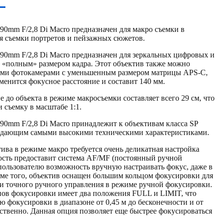
90mm F/2,8 Di Macro предназначен для макро съемки в
для съемки портретов и пейзажных сюжетов.
90mm F/2,8 Di Macro предназначен для зеркальных цифровых и
 «полным» размером кадра. Этот объектив также можно
ыми фотокамерами с уменьшенным размером матрицы APS-C,
зменится фокусное расстояние и составит 140 мм.
 до объекта в режиме макросъемки составляет всего 29 см, что
 съемку в масштабе 1:1.
90mm F/2,8 Di Macro принадлежит к объективам класса SP
бладающим самыми высокими техническими характеристиками.
ива в режиме макро требуется очень деликатная настройка
ость предоставит система AF/MF (постоянный ручной
 пользователю возможность вручную настраивать фокус, даже в
ме того, объектив оснащен большим кольцом фокусировки для
и точного ручного управления в режиме ручной фокусировки.
нов фокусировки имеет два положения FULL и LIMIT, что
ю фокусировки в диапазоне от 0,45 м до бесконечности и от
етственно. Данная опция позволяет еще быстрее фокусироваться