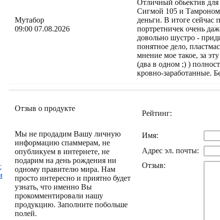
Отличный обьектив для 
Сигмой 105 и Тамроном 
Мутабор
деньги. В итоге сейчас 
09:00 07.08.2026
портретничек очень даж
довольно шустро - приди
понятное дело, пластма
мнение мое такое, за эт
(два в одном ;) ) полно
кровно-заработанные. Бе
Отзыв о продукте
Рейтинг:
Мы не продадим Вашу личную
Имя:
информацию спаммерам, не
Адрес эл. почты:
опубликуем в интернете, не
подарим на день рождения ни
Отзыв:
с
одному правителю мира. Нам
м
просто интересно и приятно будет
узнать, что именно Вы
прокомментировали нашу
продукцию. Заполните побольше
полей.