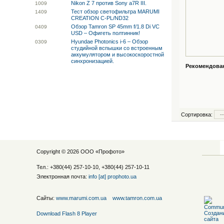
Nikon Z 7 против Sony a7R III.
10
09
Тест обзор светофильтра MARUMI
14
09
CREATION C-PL/ND32
Обзор Tamron SP 45mm f/1.8 Di VC
04
09
USD – Офигеть полтинник!
Hyundae Photonics i-6 – Обзор
03
09
студийной вспышки со встроенным
аккумулятором и высокоскоростной
синхронизацией.
Рекомендованн
Сортировка:
Copyright © 2026 ООО «
Профото
»
Тел.: +380(44) 257-10-10, +380(44) 257-10-11
Электронная почта:
info [at] prophoto.ua
Сайты:
www.marumi.com.ua
www.tamron.com.ua
Download Flash 8 Player