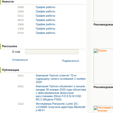
Новости
График работы
20
08
График работы
10
04
График работы
02
12
График работы
08
10
График работы
19
08
Рекомендованн
График работы
13
06
График работы
07
03
Расссылка
E-mail
Отписаться
Подписаться
Публикации
Компания Tamron отметит 70-ю
10
11
годовщину своего основания 1 ноября
2020
Компания Tamron объявляет о начале
20
01
Рекомендованн
продаж 30 января 2020 года объектива
с фиксированным фокусным
расстоянием 20mm F/2.8 Di III OSD
M1:2 (Модель F050)
Фотокамера Panasonic Lumix DC-
13
12
LX100M2 получила адаптеры Bluetooth
и Wi-Fi