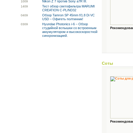
Nikon Z 7 против Sony a7R III.
10
09
Тест обзор светофильтра MARUMI
14
09
CREATION C-PL/ND32
Обзор Tamron SP 45mm f/1.8 Di VC
04
09
USD – Офигеть полтинник!
Hyundae Photonics i-6 – Обзор
03
09
студийной вспышки со встроенным
Рекомендованн
аккумулятором и высокоскоростной
синхронизацией.
Соты
Рекомендованн