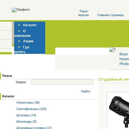
Flash-
версия
Главная страница
»
Каталог
»
О
компании
»
Акции
»
Где
купить
Boya
Hyun
Photo
Поиск
Студийный св
Запрос
Найти
Каталог
Объективы (38)
Светофильтры (104)
Штативы (74)
Моноподы (9)
Штативные головки (17)