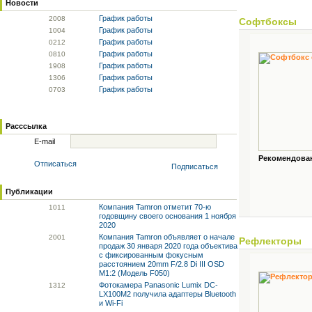
Новости
График работы
20
08
Софтбоксы
График работы
10
04
График работы
02
12
График работы
08
10
График работы
19
08
График работы
13
06
График работы
07
03
Расссылка
E-mail
Рекомендованн
Отписаться
Подписаться
Публикации
Компания Tamron отметит 70-ю
10
11
годовщину своего основания 1 ноября
2020
Компания Tamron объявляет о начале
20
01
Рефлекторы
продаж 30 января 2020 года объектива
с фиксированным фокусным
расстоянием 20mm F/2.8 Di III OSD
M1:2 (Модель F050)
Фотокамера Panasonic Lumix DC-
13
12
LX100M2 получила адаптеры Bluetooth
и Wi-Fi