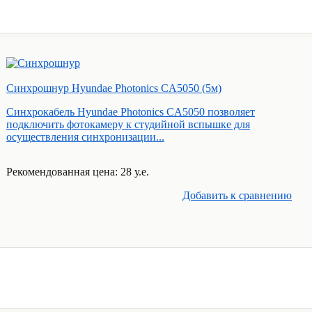
Синхрошнур Hyundae Photonics CA5050 (5м)
Синхрокабель Hyundae Photonics CA5050 позволяет
подключить фотокамеру к студийной вспышке для
осуществления синхронизации...
Рекомендованная цена: 28 у.е.
Добавить к cравнению