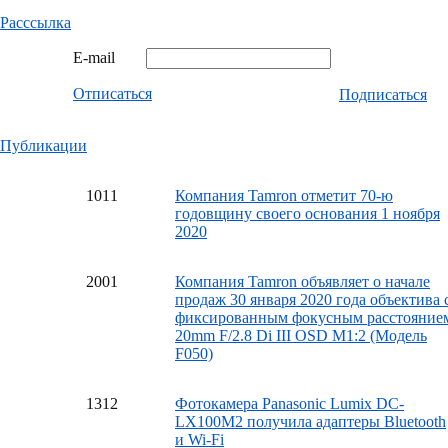
Расссылка
E-mail
Отписаться
Подписаться
Публикации
10
11
Компания Tamron отметит 70-ю
годовщину своего основания 1 ноября
2020
20
01
Компания Tamron объявляет о начале
продаж 30 января 2020 года объектива 
фиксированным фокусным расстояние
20mm F/2.8 Di III OSD M1:2 (Модель
F050)
13
12
Фотокамера Panasonic Lumix DC-
LX100M2 получила адаптеры Bluetooth
и Wi-Fi