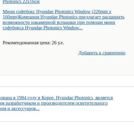
Photonics 22х16см
Мини софтбокс Hyundae Photonics Window (220mm x
160mm)Компания Hyundae Photonics предлагает расширить
возможности накамерной вспышки при помощи мини
софтбокса Hyundae Photonics Window...
Рекомендованная цена: 26 у.е.
Добавить к cравнению
вана в 1984 году в Корее. Hyundae Photonics является
м разработчиком и производителем осветительного
ия и аксессуаров...