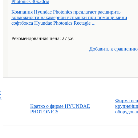
Photonics 30х20см
Компания Hyundae Photonics предлагает расширить
возможности накамерной вспышки при помощи мини
софтбокса Hyundae Photonics Rectagle ...
Рекомендованная цена: 27 у.е.
Добавить к cравнению
с
м
Фирма осно
Кратко о фирме HYUNDAE
крупнейши
PHOTONICS
оборудован