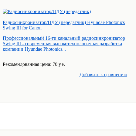
Радиосинхронизатор/ПДУ (передатчик) Hyundae Photonics
Swing III for Canon
Профессиональный 16-ти канальный радиосинхронизатор
Swing III - современная высокотехнологичная разработка
компании Hyundae Photonics...
Рекомендованная цена: 70 у.е.
Добавить к cравнению