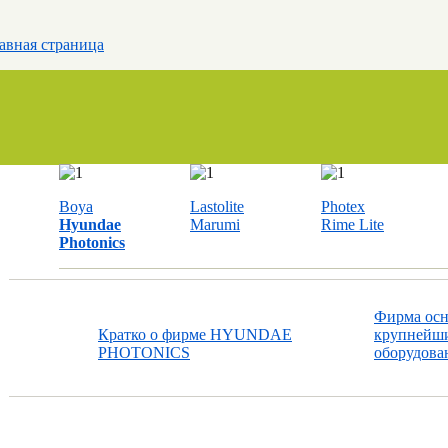
авная страница
Boya
Lastolite
Photex
Hyundae
Marumi
Rime Lite
Photonics
Фирма осно
Кратко о фирме HYUNDAE
крупнейши
PHOTONICS
оборудован