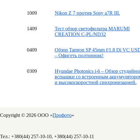
10
09
Nikon Z 7 против Sony a7R III.
14
09
Тест обзор светофильтра MARUMI
CREATION C-PL/ND32
04
09
Обзор Tamron SP 45mm f/1.8 Di VC US
– Офигеть полтинник!
03
09
Hyundae Photonics i-6 – Обзор студийно
вспышки со встроенным аккумуляторо
и высокоскоростной синхронизацией.
Copyright © 2026 ООО «
Профото
»
Тел.: +380(44) 257-10-10, +380(44) 257-10-11