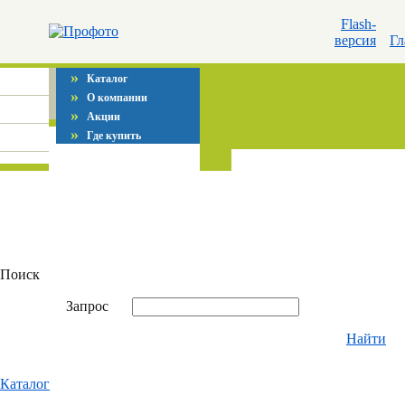
Flash-
версия
Гл
»
Каталог
»
О компании
»
Акции
»
Где купить
Поиск
Запрос
Найти
Каталог