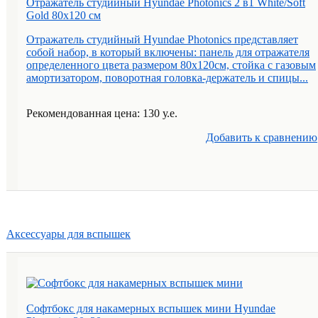
Отражатель студийный Hyundae Photonics 2 в1 White/Soft
Gold 80х120 см
Отражатель студийный Hyundae Photonics представляет
собой набор, в который включены: панель для отражателя
определенного цвета размером 80x120см, стойка с газовым
амортизатором, поворотная головка-держатель и спицы...
Рекомендованная цена: 130 у.е.
Добавить к cравнению
Аксессуары для вспышек
Софтбокс для накамерных вспышек мини Hyundae