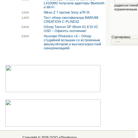
LX100M2 получила адаптеры Bluetooth
радиосистемаР
и Wi-Fi
ограниченным 
Nikon Z 7 против Sony a7R III.
10
09
Тест обзор светофильтра MARUMI
14
09
CREATION C-PL/ND32
Обзор Tamron SP 45mm f/1.8 Di VC
04
09
USD – Офигеть полтинник!
Hyundae Photonics i-6 – Обзор
03
09
Сортировка:
студийной вспышки со встроенным
аккумулятором и высокоскоростной
синхронизацией.
Copyright © 2026 ООО «
Профото
»