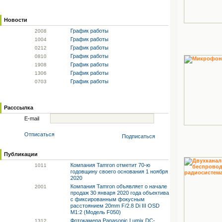
Новости
График работы
20
08
График работы
10
04
График работы
02
12
График работы
08
10
График работы
19
08
График работы
13
06
График работы
07
03
Расссылка
E-mail
Отписаться
Подписаться
Публикации
Компания Tamron отметит 70-ю
10
11
годовщину своего основания 1 ноября
2020
Компания Tamron объявляет о начале
20
01
продаж 30 января 2020 года объектива
с фиксированным фокусным
расстоянием 20mm F/2.8 Di III OSD
M1:2 (Модель F050)
Фотокамера Panasonic Lumix DC-
13
12