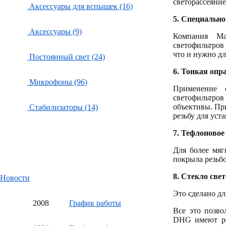
светорассеяние
Аксессуары для вспышек (16)
5.
Специально 
Аксессуары (9)
Компания Ma
светофильтров
что и нужно дл
Постоянный свет (24)
6.
Тонкая опра
Микрофоны (96)
Применение 
светофильтров
объективы. Пр
Стабилизаторы (14)
резьбу для уст
7.
Тефлоновое
Для более мяг
покрыла резьб
8.
Стекло свет
Новости
Это сделано дл
20
08
График работы
Все это позво
DHG имеют ре