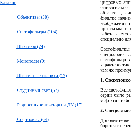
цифровых аппа
Каталог
относительн
объектива, л
Объективы (38)
фильтра начин
изображения и
при съемке в 
Светофильтры (104)
работе свето
специально дл
Штативы (74)
Светофильтры 
специально 
светофильтров
Моноподы (9)
характеристик
чем же преиму
Штативные головки (17)
1.
Сверхтонкое
Все светофиль
Студийный свет (57)
серии было ра
эффективно бо
Радиосинхронизаторы и ДУ (17)
2.
Специальное
Софтбоксы (64)
Дополнительн
борется с пере