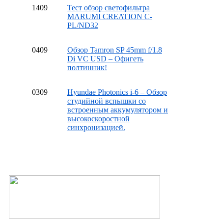
14
09
Тест обзор светофильтра
MARUMI CREATION C-
PL/ND32
04
09
Обзор Tamron SP 45mm f/1.8
Di VC USD – Офигеть
полтинник!
03
09
Hyundae Photonics i-6 – Обзор
студийной вспышки со
встроенным аккумулятором и
высокоскоростной
синхронизацией.