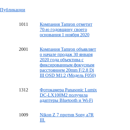
Публикации
10
11
Компания Tamron отметит
70-ю годовщину своего
основания 1 ноября 2020
20
01
Компания Tamron объявляет
о начале продаж 30 января
2020 года объектива с
фиксированным фокусным
расстоянием 20mm F/2.8 Di
III OSD M1:2 (Модель F050)
13
12
Фотокамера Panasonic Lumix
DC-LX100M2 получила
адаптеры Bluetooth и Wi-Fi
10
09
Nikon Z 7 против Sony a7R
III.