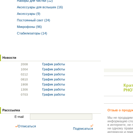
Наборы для чистки (12)
Аксессуары для вспышек (16)
Аксессуары (9)
Постоянный свет (24)
Микрофоны (96)
Стабилизаторы (14)
Новости
График работы
20
08
График работы
10
04
График работы
02
12
График работы
08
10
График работы
19
08
Кра
График работы
PHO
13
06
График работы
07
03
Расссылка
Отзыв о проду
E-mail
Мы не продадим
информацию спа
в интернете, не
Отписаться
ни одному прави
Подписаться
интересно и прия