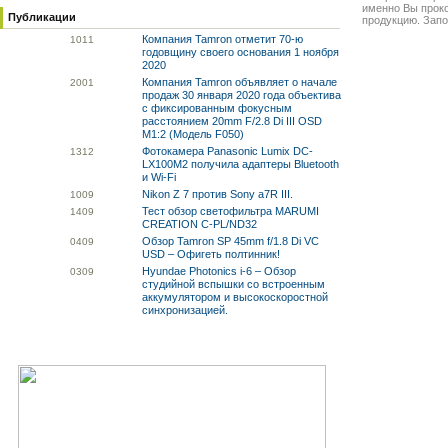
именно Вы прок
Публикации
продукцию. Запо
Компания Tamron отметит 70-ю
10
11
годовщину своего основания 1 ноября
2020
Компания Tamron объявляет о начале
20
01
продаж 30 января 2020 года объектива
с фиксированным фокусным
расстоянием 20mm F/2.8 Di III OSD
M1:2 (Модель F050)
Фотокамера Panasonic Lumix DC-
13
12
LX100M2 получила адаптеры Bluetooth
и Wi-Fi
Nikon Z 7 против Sony a7R III.
10
09
Тест обзор светофильтра MARUMI
14
09
CREATION C-PL/ND32
Обзор Tamron SP 45mm f/1.8 Di VC
04
09
USD – Офигеть полтинник!
Hyundae Photonics i-6 – Обзор
03
09
студийной вспышки со встроенным
аккумулятором и высокоскоростной
синхронизацией.