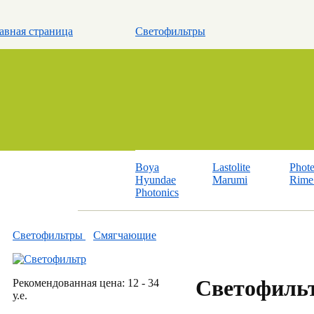
авная страница
Светофильтры
Boya
Lastolite
Phot
Hyundae
Marumi
Rime 
Photonics
Светофильтры
Смягчающие
Светофиль
Рекомендованная цена: 12 - 34
у.е.