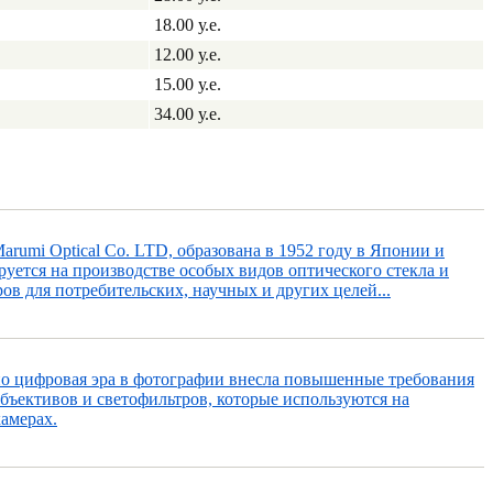
18.00 у.е.
12.00 у.е.
15.00 у.е.
34.00 у.е.
rumi Optical Co. LTD, образована в 1952 году в Японии и
уется на производстве особых видов оптического стекла и
ов для потребительских, научных и других целей...
но цифровая эра в фотографии внесла повышенные требования
объективов и светофильтров, которые используются на
амерах.