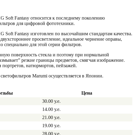
 Soft Fantasy относится к последнему поколению
ильтров для цифровой фототехники.
 Soft Fantasy изготовлен по высочайшим стандартам качества.
 двухстороннее просветление, идеальное чернение оправы,
но специально для этой серии фильтров.
вную поверхность стекла и поэтому при нормальной
размывает” резкие границы предметов, смягчая изображение.
и портретов, натюрмортов, пейзажей.
 светофильтров Marumi осуществляется в Японии.
резьбы
Цена
30.00 у.е.
14.00 у.е.
21.00 у.е.
19.00 у.е.
28.00 у.е.