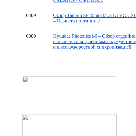
CREATION C-PL/ND32
04
09
Обзор Tamron SP 45mm f/1.8 Di VC US
– Офигеть полтинник!
03
09
Hyundae Photonics i-6 – Обзор студийно
вспышки со встроенным аккумуляторо
и высокоскоростной синхронизацией.