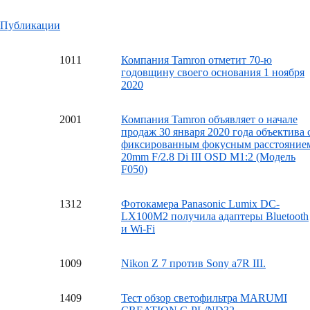
Публикации
10
11
Компания Tamron отметит 70-ю
годовщину своего основания 1 ноября
2020
20
01
Компания Tamron объявляет о начале
продаж 30 января 2020 года объектива 
фиксированным фокусным расстояние
20mm F/2.8 Di III OSD M1:2 (Модель
F050)
13
12
Фотокамера Panasonic Lumix DC-
LX100M2 получила адаптеры Bluetooth
и Wi-Fi
10
09
Nikon Z 7 против Sony a7R III.
14
09
Тест обзор светофильтра MARUMI