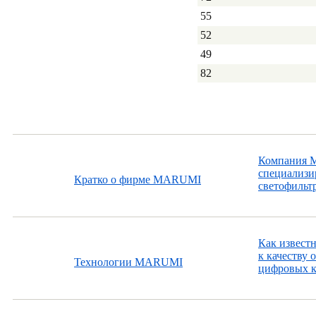
55
52
49
82
Компания Ma
специализир
Кратко о фирме MARUMI
светофильтр
Как извест
к качеству 
Технологии MARUMI
цифровых к