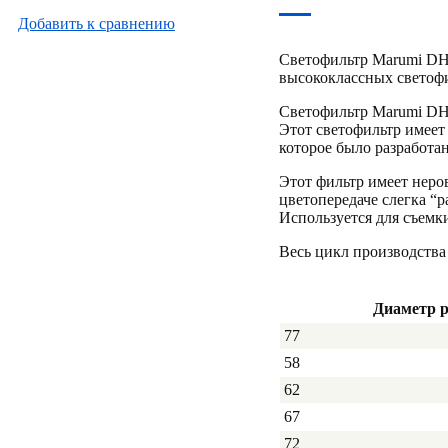
Добавить к cравнению
Светофильтр Marumi DHG
высококлассных светоф
Светофильтр Marumi DHG
Этот светофильтр имеет
которое было разработа
Этот фильтр имеет неро
цветопередаче слегка “
Используется для съемк
Весь цикл производства
Диаметр 
77
58
62
67
72