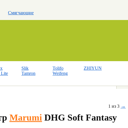
Смягчающие
ex
Slik
Tolifo
ZHIYUN
Lite
Tamron
Weifeng
→
1 из 3
тр
Marumi
DHG Soft Fantasy