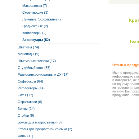
Макролинзы (7)
Смягчающие (3)
Лучевые, Эффектные (7)
Кра
Градиентные (2)
Конвертеры (2)
Аксессуары (52)
Тех
Штативы (74)
Моноподы (9)
Штативные головки (17)
Отзыв о проду
Студийный свет (57)
Мы не продадим
Радиосинхронизаторы и ДУ (17)
информацию спа
в интернете, не
Софтбоксы (64)
ни одному прави
интересно и прия
Рефлекторы (14)
именно Вы прок
Соты (17)
продукцию. Запо
Отражатели (6)
Зонты (14)
Стойки (9)
Боксы для макросъемки (3)
Столы для предметной съемки (2)
Фоны (11)