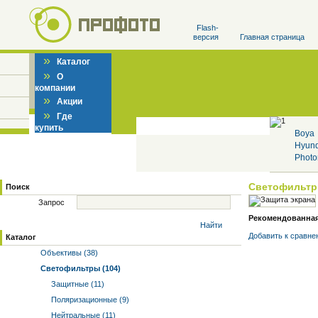
Flash-
версия
Главная страница
»
Каталог
»
О
компании
»
Акции
»
Где
купить
Boya
Hyun
Photo
Светофильт
Поиск
Запрос
Рекомендованная 
Найти
Добавить к cравне
Каталог
Объективы (38)
Светофильтры (104)
Защитные (11)
Поляризационные (9)
Нейтральные (11)