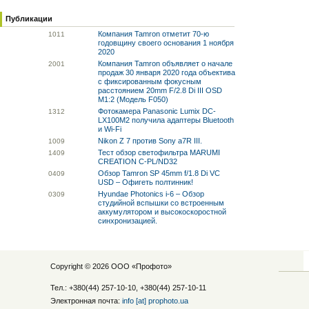
Публикации
Компания Tamron отметит 70-ю
10
11
годовщину своего основания 1 ноября
2020
Компания Tamron объявляет о начале
20
01
продаж 30 января 2020 года объектива
с фиксированным фокусным
расстоянием 20mm F/2.8 Di III OSD
M1:2 (Модель F050)
Фотокамера Panasonic Lumix DC-
13
12
LX100M2 получила адаптеры Bluetooth
и Wi-Fi
Nikon Z 7 против Sony a7R III.
10
09
Тест обзор светофильтра MARUMI
14
09
CREATION C-PL/ND32
Обзор Tamron SP 45mm f/1.8 Di VC
04
09
USD – Офигеть полтинник!
Hyundae Photonics i-6 – Обзор
03
09
студийной вспышки со встроенным
аккумулятором и высокоскоростной
синхронизацией.
Copyright © 2026 ООО «
Профото
»
Тел.: +380(44) 257-10-10, +380(44) 257-10-11
Электронная почта:
info [at] prophoto.ua